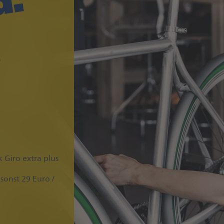
.
 Giro extra plus
 sonst 29 Euro /