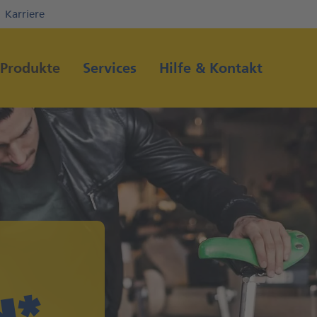
Karriere
Direkt zur Hauptnavigation (Enter drücken)
Direkt zum Hauptinhalt (Enter drücken)
Produkte
Services
Hilfe & Kontakt
Direkt zur Suche (Enter drücken)