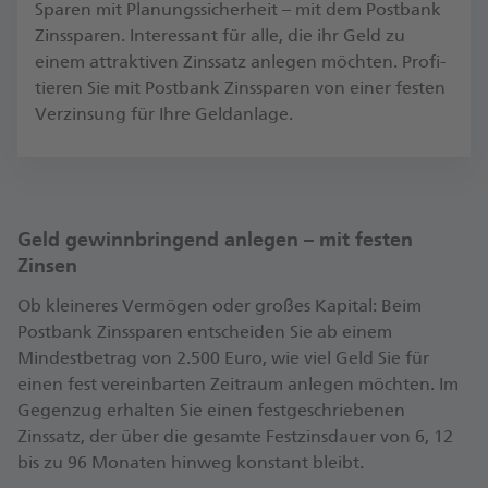
Sparen mit Planungs­sicherheit – mit dem Postbank
Zins­sparen. In­teres­sant für alle, die ihr Geld zu
einem at­trak­tiven Zins­satz an­legen möch­ten. Profi­
tieren Sie mit Postbank Zins­sparen von einer festen
Ver­zin­sung für Ihre Geld­anlage.
Geld gewinnbringend anlegen – mit festen
Zinsen
Ob kleineres Vermögen oder großes Kapital: Beim
Postbank Zinssparen entscheiden Sie ab einem
Mindestbetrag von 2.500 Euro, wie viel Geld Sie für
einen fest vereinbarten Zeitraum anlegen möchten. Im
Gegenzug erhalten Sie einen festgeschriebenen
Zinssatz, der über die gesamte Festzinsdauer von 6, 12
bis zu 96 Monaten hinweg konstant bleibt.