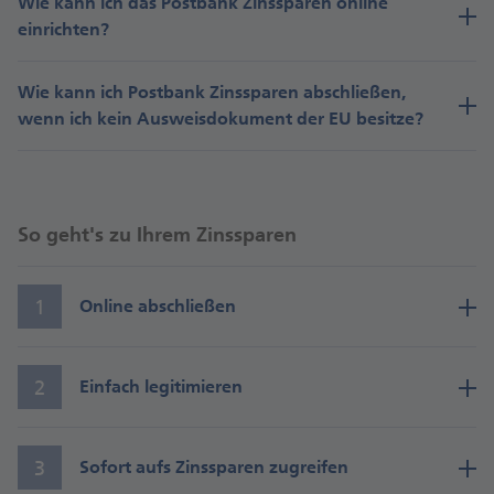
Wie kann ich das Postbank Zinssparen online
einrichten?
24 Monate
Wie kann ich Postbank Zinssparen abschließen,
wenn ich kein Ausweisdokument der EU besitze?
2,40%
So geht's zu Ihrem Zinssparen
Bestehendes Guthaben
1
Online abschließen
36 Monate
Einfach auf „Online abschließen“ klicken und in nur 5
Minuten den Online-Antrag ausfüllen.
2
Einfach legitimieren
2,50%
Per Video-Legitimation am Computer, mit dem Tablet
oder Smartphone von 7:00 bis 22:00 Uhr.
3
Sofort aufs Zinssparen zugreifen