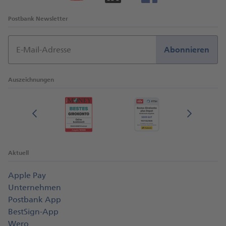
2,70%
Postbank Newsletter
E-Mail-Adresse
Abonnieren
Bestehendes Guthaben
Auszeichnungen
96 Monate
2,70%
Aktuell
Stand: 03.08.2026
Apple Pay
Einen Überblick über die wesentlichen Merkmale
Unternehmen
der Anlage finden Sie im Produktinformationsblatt:
Postbank App
BestSign-App
Alles auf einen Blick: Das
Wero