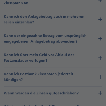
Zinssparen an
Kann ich den Anlagebetrag auch in mehreren
2,60%
Teilen einzahlen?
Kann der eingezahlte Betrag vom ursprünglich
Bestehendes Guthaben
eingegebenen Anlagebetrag abweichen?
Kann ich über mein Geld vor Ablauf der
12 Monate
Festzinsdauer verfügen?
Kann ich Postbank Zinssparen jederzeit
2,30%
kündigen?
Wann werden die Zinsen gutgeschrieben?
Bestehendes Guthaben