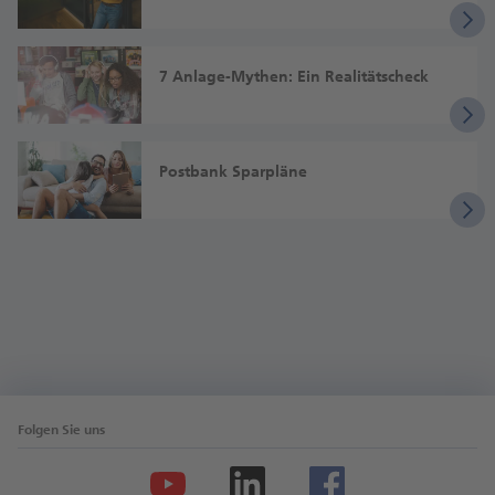
Bestehendes Guthaben
7 Anlage-My­then: Ein Rea­li­täts­check
72 Monate
Postbank Sparpläne
2,70%
Bestehendes Guthaben
84 Monate
Folgen Sie uns