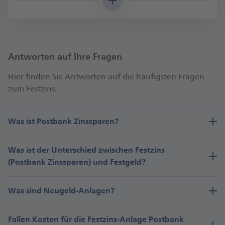
von mindestens 3 Monaten zum Ende des
Festzinszeitraums kündigen.
Antworten auf Ihre Fragen
Neugeld
Hier finden Sie Antworten auf die häufigsten Fragen
zum Festzins.
12 Monate
Was ist Postbank Zinssparen?
2,70%
Was ist der Unterschied zwischen Festzins
(Postbank Zinssparen) und Festgeld?
Bestehendes Guthaben
Was sind Neugeld-Anlagen?
Fallen Kosten für die Festzins-Anlage Postbank
6 Monate