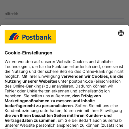
Produktinformationsblatt zum Postbank
Zinssparen
(PDF, 63,8 KB)
Hilfreich
Login-Probleme
Karte sperren
Kontakt
Web-Seminare
myBHW
Interessant
Freundschaftswerbung
Schufa-Auskunft
Soziales Engagement
Nachhaltigkeit
ETF-Sparplanrechner
Beliebt