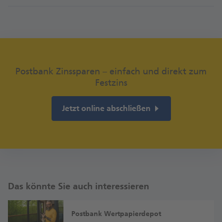
Bestehendes Guthaben
Nach erfolgreicher Legitimation eröffnen wir Ihr
Produkt umgehend.
48 Monate
Postbank Zinssparen – einfach und direkt zum
Festzins
2,60%
Jetzt online abschließen
Bestehendes Guthaben
60 Monate
Das könnte Sie auch interessieren
2,70%
Postbank Wert­papier­depot