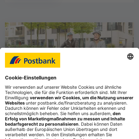
Das Gefühl, im Job frei zu sein
Starte deine selbstständige Karriere im Vertrieb,
auch als Quereinsteiger (d/m/w).