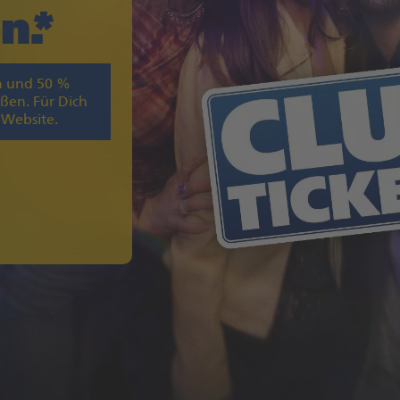
n.
n und 50 %
ßen. Für Dich
 Website.