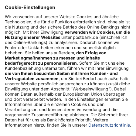
Web-Seminare
myBHW
Interessant
Freundschaftswerbung
Schufa-Auskunft
Soziales Engagement
Nachhaltigkeit
ETF-Sparplanrechner
Beliebt
Umzugskredit
Gemeinschaftskonto
ETFs
Gehaltskonto
Anschlussfinanzierung