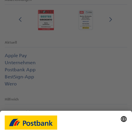
Aktuell
Apple Pay
Unternehmen
Postbank App
BestSign-App
Wero
Hilfreich
Login-Probleme
Karte sperren
Kontakt