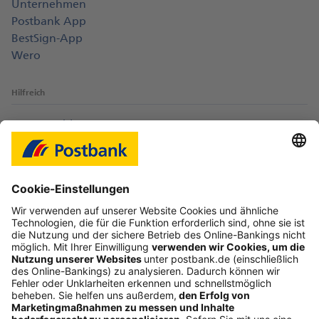
Unternehmen
Postbank App
BestSign-App
Wero
Hilfreich
Login-Probleme
Karte sperren
Kontakt
Web-Seminare
myBHW
Interessant
Freundschaftswerbung
Schufa-Auskunft
Soziales Engagement
Nachhaltigkeit