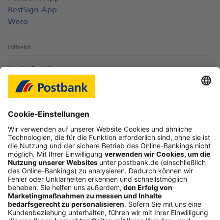
BestSign-App
Wero
Hilfreich
Login-Probleme
Karte sperren
Kontakt
Web-Seminare
myBHW
Interessant
Freundschaftswerbung
Schufa-Auskunft
Soziales Engagement
Nachhaltigkeit
ETF-Sparplanrechner