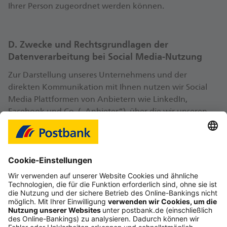
Ihrer Person zugeordnet werden können.
D. Zwecke und Rechtsgrundlagen der
Datenverarbeitung bei Social Media-Nutzung
Zur Darstellung unseres Unternehmens und der
direkten Kommunikation mit Ihnen nutzen wir Social
Media Plattformen von Anbietern wie LinkedIn,
Facebook und Co. („Anbieter“), über die wir unseren
Auftritt (z. B. im Rahmen von Firmen- und
Mitarbeiterprofilen) unterhalten und Ihre Daten
verarbeiten.
I. Gemeinsame Verantwortlichkeit
Sofern auf unserem Auftritt Daten erhoben werden, die
sowohl der Anbieter als auch wir für gemeinsame
Zwecke verarbeiten und nutzen (z. B. im Rahmen der