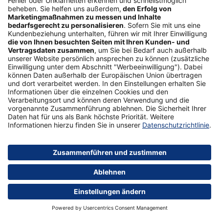
Analyse oder Werbung), besteht eine gemeinsame
Verantwortlichkeit des Betreibers und uns. Oftmals lässt
sich diese Funktion nicht durch uns deaktivieren. Sie
können sich daher mit Ihrem Anliegen sowohl an den
jeweiligen Anbieter als auch an uns wenden. Folgende
Anbieter nutzen wir derzeit:
LinkedIn (inklusive LinkedIn Sales Navigator) der
LinkedIn Ireland Unlimited Company, Wilton Plaza,
Wilton Place, Dublin 2, Irland;
Facebook (inklusive Facebook Business Manager) der
Facebook Ireland Ltd., 4 Grand Canal Square, Grand
Canal Harbour, Dublin 2, Irland;
Instagram der Facebook Ireland Ltd., 4 Grand Canal
Square, Grand Canal Harbour, Dublin 2, Irland;
Twitter der Twitter International Company, 1
Cumberland Place, Fenian Street, Dublin 2, D02
AX07, Irland;