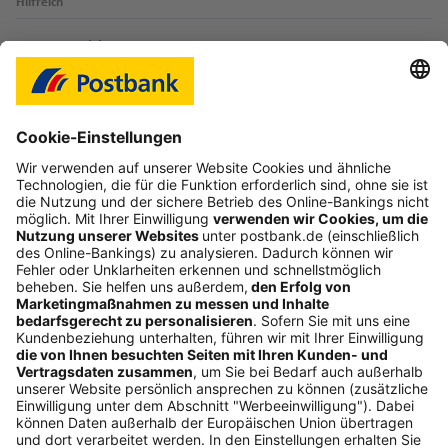
Hilfreich
Login-Probleme
Karte sperren
Kontakt
Web-Seminare
myBHW
Interessant
Freundschaftswerbung
Schufa-Auskunft
Soziales Engagement
Nachhaltigkeit
ETF-Sparplanrechner
Beliebt
Umzugskredit