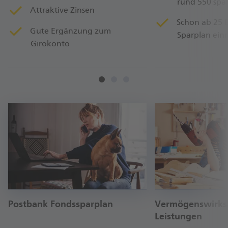
rund 550 spa
Attraktive Zinsen
Schon ab 25 
Gute Ergänzung zum
Sparplan einr
Girokonto
Postbank Fondssparplan
Vermögenswirk
Leistungen