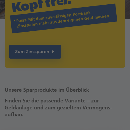
i.
Passt. Mit dem zuverlässigen Postbank
Zinssparen mehr aus dem eigenen Geld machen.
Zum Zinssparen
Unsere Sparprodukte im Überblick
Finden Sie die passende Variante – zur
Geldanlage und zum gezieltem Vermögens­
aufbau.