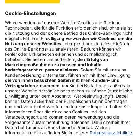
Kontakt
Web-Seminare
myBHW
Interessant
Freundschaftswerbung
Schufa-Auskunft
Soziales Engagement
Nachhaltigkeit
ETF-Sparplanrechner
Beliebt
Umzugskredit
Gemeinschaftskonto
ETFs
Gehaltskonto
Anschlussfinanzierung