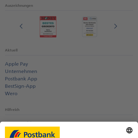
Auszeichnungen
Aktuell
Apple Pay
Unternehmen
Postbank App
BestSign-App
Wero
Hilfreich
Login-Probleme
Karte sperren