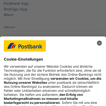
Postbank App
BestSign-App
Wero
Hilfreich
Login-Probleme
Karte sperren
Kontakt
Web-Seminare
myBHW
Interessant
Freundschaftswerbung
Schufa-Auskunft
Soziales Engagement
Nachhaltigkeit