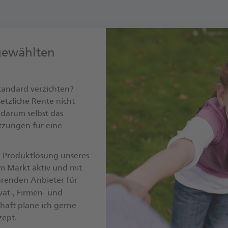
gewählten
tandard verzichten?
setzliche Rente nicht
 darum selbst das
tzungen für eine
n Produktlösung unseres
 am Markt aktiv und mit
hrenden Anbieter für
vat-, Firmen- und
schaft plane ich gerne
zept.