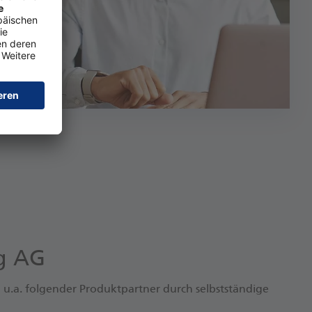
ng AG
u.a. folgender Produktpartner durch selbstständige