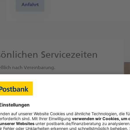
Anfahrt
önlichen Servicezeiten
ießlich nach Vereinbarung.
n