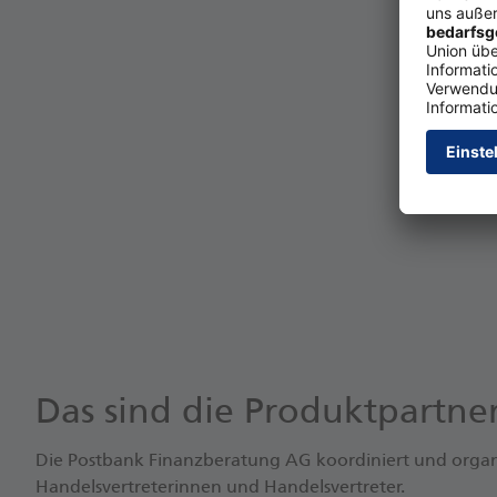
Das sind die Produktpartn
Die Postbank Finanzberatung AG koordiniert und organi
Handelsvertreterinnen und Handelsvertreter.