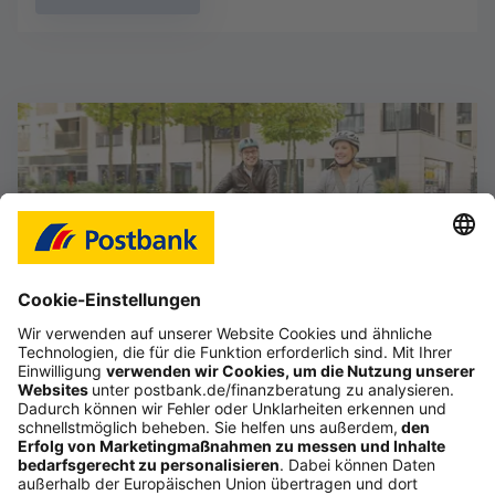
Das Gefühl, im Job frei zu sein
Starte deine selbstständige Karriere im Vertrieb,
auch als Quereinsteiger (d/m/w).