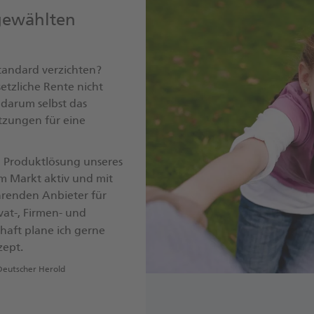
gewählten
tandard verzichten?
setzliche Rente nicht
 darum selbst das
tzungen für eine
n Produktlösung unseres
 am Markt aktiv und mit
hrenden Anbieter für
vat-, Firmen- und
schaft plane ich gerne
zept.
Deutscher Herold