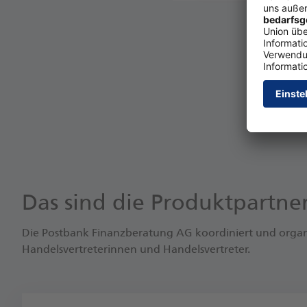
Das sind die Produktpartn
Die Postbank Finanzberatung AG koordiniert und organi
Handelsvertreterinnen und Handelsvertreter.