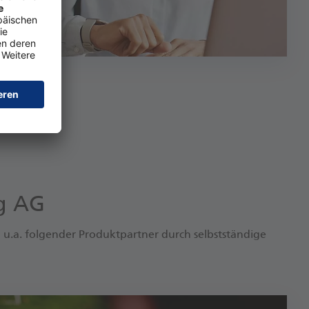
ng AG
u.a. folgender Produktpartner durch selbstständige