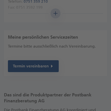
Telefon:
0751 359 210
Fax: 0751 3592 199
Angaben nach Gewerbeordnung
Anfahrt
Meine persönlichen Servicezeiten
Termine bitte ausschließlich nach Vereinbarung.
Termin vereinbaren
Das sind die Produktpartner der Postbank
Finanzberatung AG
Die Postbank Finanzberatung AG koordiniert und