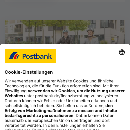
Das Gefühl, im Job frei zu sein
Starte deine selbstständige Karriere im Vertrieb,
auch als Quereinsteiger (d/m/w).