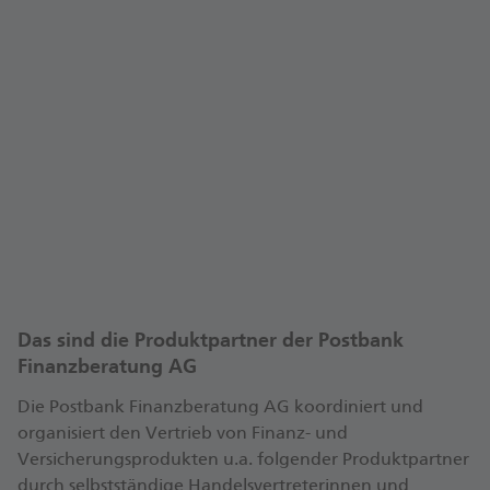
Auf WhoFinance können Kundinnen und Kunden
ihre/n Finanzexperte/in schnell und unkompliziert
bewerten.
Digitale Kundenbewertungen und
Erfahrungsberichte können für mehr Transparenz
in der Finanzberatung sorgen.
Besuchen Sie mein Beraterprofil mit
Kundenbewertungen auf WhoFinance. Ich freue
Mein WhoFinance-Profil
mich auch auf Ihre Bewertung!
Das sind die Produktpartner der Postbank
Finanzberatung AG
Die Postbank Finanzberatung AG koordiniert und
organisiert den Vertrieb von Finanz- und
Versicherungsprodukten u.a. folgender Produktpartner
durch selbstständige Handelsvertreterinnen und