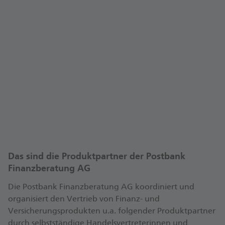
Auf WhoFinance können Kundinnen und Kunden
ihre/n Finanzexperte/in schnell und unkompliziert
bewerten.
Digitale Kundenbewertungen und
Erfahrungsberichte können für mehr Transparenz
in der Finanzberatung sorgen.
Besuchen Sie mein Beraterprofil mit
Kundenbewertungen auf WhoFinance. Ich freue
Mein WhoFinance-Profil
mich auch auf Ihre Bewertung!
Das sind die Produktpartner der Postbank
Finanzberatung AG
Die Postbank Finanzberatung AG koordiniert und
organisiert den Vertrieb von Finanz- und
Versicherungsprodukten u.a. folgender Produktpartner
durch selbstständige Handelsvertreterinnen und