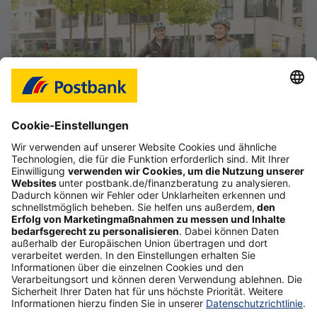
Das Gefühl, im Job frei zu sein
Starte deine selbstständige Karriere im Vertrieb,
auch als Quereinsteiger (d/m/w).