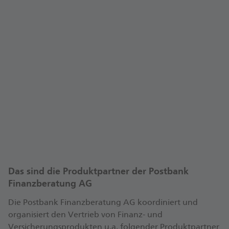
Kundenbewertungen auf WhoFinance
Auf WhoFinance können Kundinnen und Kunden
ihre/n Finanzexperte/in schnell und unkompliziert
bewerten.
Digitale Kundenbewertungen und
Erfahrungsberichte können für mehr Transparenz
in der Finanzberatung sorgen.
Besuchen Sie mein Beraterprofil mit
Kundenbewertungen auf WhoFinance. Ich freue
Mein WhoFinance-Profil
mich auch auf Ihre Bewertung!
Das sind die Produktpartner der Postbank
Finanzberatung AG
Die Postbank Finanzberatung AG koordiniert und
organisiert den Vertrieb von Finanz- und
Versicherungsprodukten u.a. folgender Produktpartner