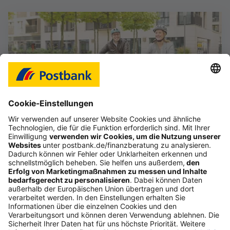
Das Gefühl, im Job frei zu sein
Starte deine selbstständige Karriere im Vertrieb,
auch als Quereinsteiger (d/m/w).