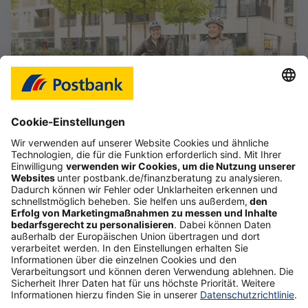
Das Gefühl, im Job frei zu sein
Starte deine selbstständige Karriere im Vertrieb,
auch als Quereinsteiger (d/m/w).