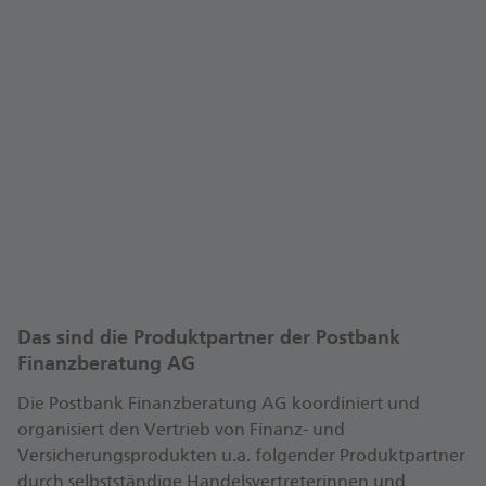
Auf WhoFinance können Kundinnen und Kunden
ihre/n Finanzexperte/in schnell und unkompliziert
bewerten.
Digitale Kundenbewertungen und
Erfahrungsberichte können für mehr Transparenz
in der Finanzberatung sorgen.
Besuchen Sie mein Beraterprofil mit
Kundenbewertungen auf WhoFinance. Ich freue
Mein WhoFinance-Profil
mich auch auf Ihre Bewertung!
Das sind die Produktpartner der Postbank
Finanzberatung AG
Die Postbank Finanzberatung AG koordiniert und
organisiert den Vertrieb von Finanz- und
Versicherungsprodukten u.a. folgender Produktpartner
durch selbstständige Handelsvertreterinnen und