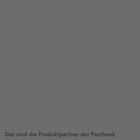
Mail:
franklin.montoya@postbank.de
Angaben nach Gewerbeordnung
Anfahrt
Meine persönlichen Servicezeiten
Termine bitte ausschließlich nach Vereinbarung.
Termin vereinbaren
Das sind die Produktpartner der Postbank