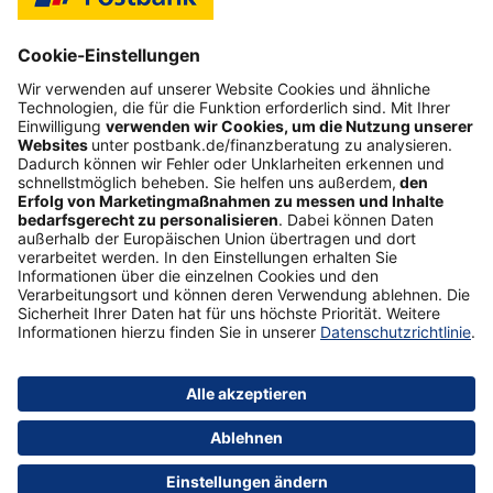
Das Gefühl, im Job frei zu sein
Starte deine selbstständige Karriere im Vertrieb,
auch als Quereinsteiger (d/m/w).
Mehr erfahren
Impressum
Datenschutz
Barrierefreiheit