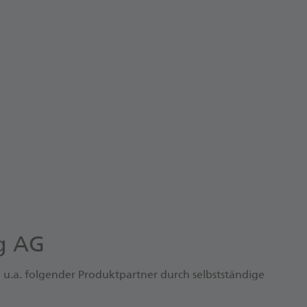
önnen für mehr
 auf WhoFinance. Ich
ng AG
u.a. folgender Produktpartner durch selbstständige