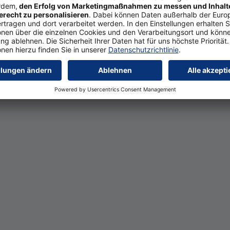
Kundenbewertungen auf W
Auf WhoFinance können Kundinnen und Kunden ihre/n F
schnell und unkompliziert bewerten.