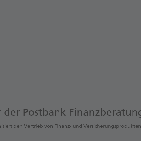
Digitale Kundenbewertungen und Erfahrungsberichte k
Transparenz in der Finanzberatung sorgen.
Besuchen Sie mein Beraterprofil mit Kundenbewertungen
freue mich auch auf Ihre Bewertung!
Mein WhoFinance-Profil
er der Postbank Finanzberatu
siert den Vertrieb von Finanz- und Versicherungsprodukten 