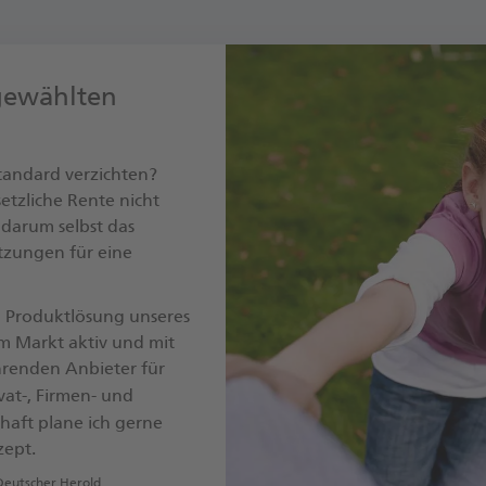
gewählten
tandard verzichten?
setzliche Rente nicht
 darum selbst das
tzungen für eine
n Produktlösung unseres
 am Markt aktiv und mit
hrenden Anbieter für
vat-, Firmen- und
schaft plane ich gerne
zept.
Deutscher Herold