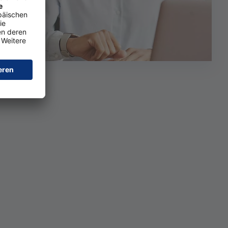
hoFinance
inanzexperte/in