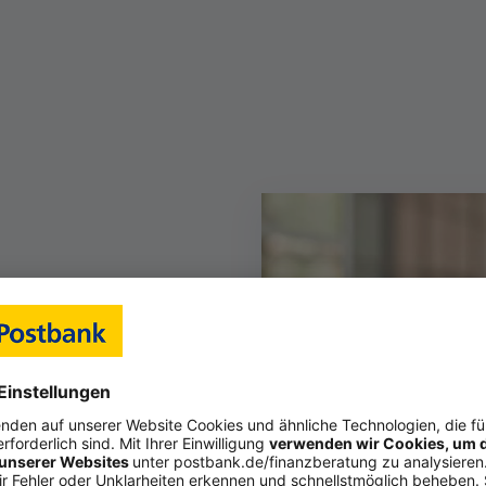
önlichen Servicezeiten
0
00
7:00
r genannten Zeiten gerne nach Vereinbarung.
n