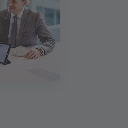
Kontakt
Kellerstr. 7
28717 Bremen
Mail:
julian-alexander.blocksdorff@postbank.de
Mobil:
0176 9323 1540
Angaben nach Gewerbeordnung
Anfahrt