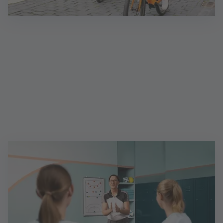
Gebietsleiter (d/m/w)
Als Gebietsleiter:in, selbstständig gemäß § 84 HGB,
beraten Sie Kunden situationsgerecht und
professionell zur Finanzierung von Immobilien.
Selbstständige Quer- und Wiedereinsteiger:innen
sind uns herzlich willkommen!