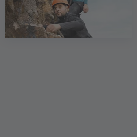
Ausbildung zu vertriebsorientierten
Bankkaufleuten (d/m/w)
Sie haben ein Gespür für Menschen, Zahlen und
Finanzen und interessieren sich für eine Ausbildung
zum Vertriebsorientierten Bankkaufmann (m/w/d)
bei der BHW Bausparkasse AG mit Vertriebspraxis
bei der Postbank Finanzberatung AG, dann sind Sie
hier genau richtig.