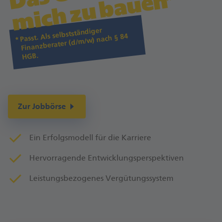
D
n
Passt. Als selbstständiger
Finanzberater (d/m/w) nach § 84
HGB.
Zur Jobbörse
Ein Erfolgsmodell für die Karriere
Hervorragende Entwicklungsperspektiven
Leistungsbezogenes Vergütungssystem