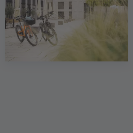
Eine tolle Perspektive, bei der Sie Ihre
Tätigkeit flexibel gestalten können!
Verbinden Sie in der Selbstständigkeit die Dinge,
die Ihnen am wichtigsten​ sind: Ihre Familie und Ihr
berufliches Leben – so, dass es für Sie passt.​
Durch die Möglichkeit, Ihre Tätigkeit örtlich
und zeitlich flexibel zu​ gestalten, können Sie