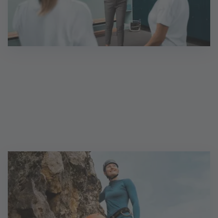
Gebietsdirektor (d/m/w)
In Eigenregie zum Erfolg: Als Unternehmer:in,
selbstständig gemäß § 84 HGB, sorgen Sie dafür,
dass Absatz-, Organisations- und Qualitätsziele in
Ihrem Filialgebiet eingehalten werden.