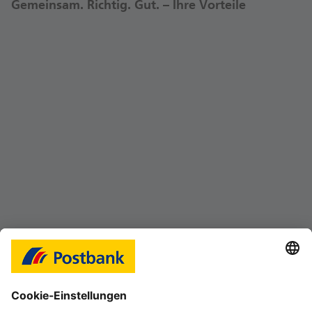
Gemeinsam. Richtig. Gut. – Ihre Vorteile
ZU IHREM UNTERNEHMERISCHEN ERFOLG
Mit Vertrauen, Respekt und Unterstützung
gestalten Sie Ihren Erfolg.
STARTBEGLEITUNG & STARTVERGÜTUNG
Auf Sie wartet ein individuelles und
praxisnahes Training on the Job mit guten
Vergütungschancen im ersten Jahr.
VERTRIEBSCHANCEN
Sie haben Zugriff auf eine umfangreiche
Ihre Ansprechpartnerin
Produktpalette. In Ihrer Beratungs- und
Martina Franke-Berndt
Vermittlungstätigkeit werden nur BHW-
Rekrutierung
Produkte beraten und darüber hinaus