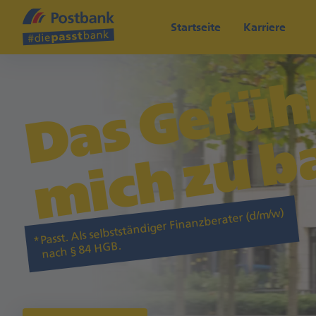
Startseite
Karriere
f
Passt. Als selbstständiger Finanzberater (d/m/w)
nach § 84 HGB.