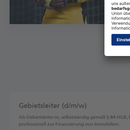
Gebietsleiter (d/m/w)
Als Gebietsleiter:in, selbstständig gemäß § 84 HGB
professionell zur Finanzierung von Immobilien.