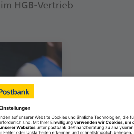
e im HGB-Vertrieb
Vertriebsleiter (d/m/w)
Als Unternehmer:in, selbstständig nach § 84 HGB, hal
in der Hand und erschließen nachhaltig neue Geschäf