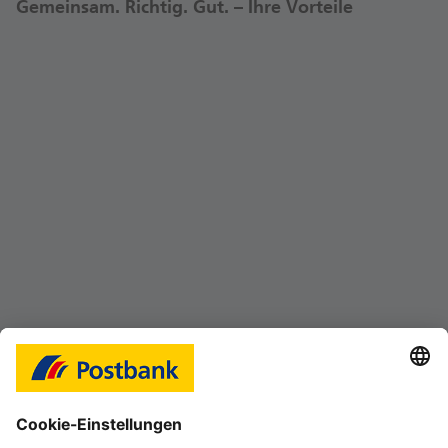
Gemeinsam. Richtig. Gut. – Ihre Vorteile
ZU IHREM UNTERNEHMERISCHEN ERFOLG
Mit Vertrauen, Respekt und Unterstützung
gestalten Sie Ihren Erfolg.
STARTBEGLEITUNG & STARTVERGÜTUNG
Auf Sie wartet ein individuelles und
praxisnahes Training on the Job mit guten
Vergütungschancen im ersten Jahr.
VERTRIEBSCHANCEN
Sie haben Zugriff auf eine umfangreiche
Ihre Ansprechpartnerin
Produktpalette. In Ihrer Beratungs- und
Martina Franke-Berndt
Vermittlungstätigkeit werden nur BHW-
Rekrutierung
Produkte beraten und darüber hinaus