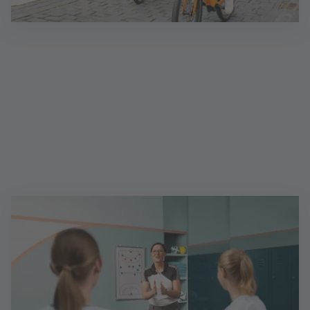
Gebietsleiter (d/m/w)
Als Gebietsleiter:in, selbstständig gemäß § 84 HGB,
beraten Sie Kunden situationsgerecht und
professionell zur Finanzierung von Immobilien.
Selbstständige Quer- und Wiedereinsteiger:innen
sind uns herzlich willkommen!