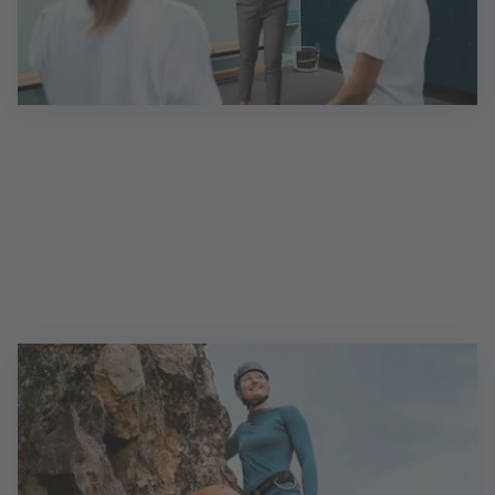
Gebietsdirektor (d/m/w)
In Eigenregie zum Erfolg: Als Unternehmer:in,
selbstständig gemäß § 84 HGB, sorgen Sie dafür,
dass Absatz-, Organisations- und Qualitätsziele in
Ihrem Filialgebiet eingehalten werden.