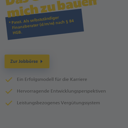
D
n
Passt. Als selbstständiger
Finanzberater (d/m/w) nach § 84
HGB.
Zur Jobbörse
Ein Erfolgsmodell für die Karriere
Hervorragende Entwicklungsperspektiven
Leistungsbezogenes Vergütungssystem