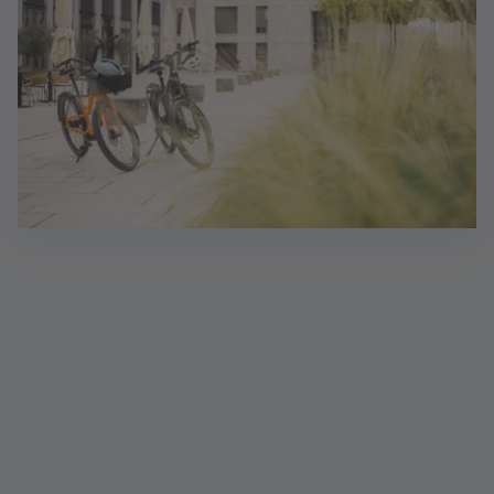
Eine tolle Perspektive, bei der Sie Ihre
Tätigkeit flexibel gestalten können!
Verbinden Sie in der Selbstständigkeit die Dinge,
die Ihnen am wichtigsten​ sind: Ihre Familie und Ihr
berufliches Leben – so, dass es für Sie passt.​
Durch die Möglichkeit, Ihre Tätigkeit örtlich
und zeitlich flexibel zu​ gestalten, können Sie