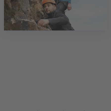
Ausbildung zu vertriebsorientierten
Bankkaufleuten (d/m/w)
Sie haben ein Gespür für Menschen, Zahlen und
Finanzen und interessieren sich für eine Ausbildung
zum Vertriebsorientierten Bankkaufmann (m/w/d)
bei der BHW Bausparkasse AG mit Vertriebspraxis
bei der Postbank Finanzberatung AG, dann sind Sie
hier genau richtig.