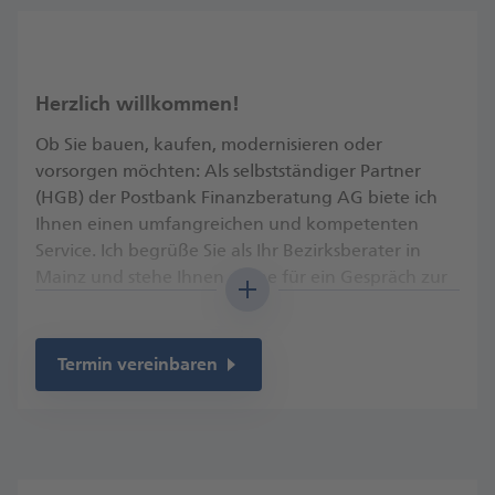
Herzlich willkommen!
Ob Sie bauen, kaufen, modernisieren oder
vorsorgen möchten: Als selbstständiger Partner
(HGB) der Postbank Finanzberatung AG biete ich
Ihnen einen umfangreichen und kompetenten
Service. Ich begrüße Sie als Ihr Bezirksberater in
Mainz und stehe Ihnen gerne für ein Gespräch zur
Verfügung.​
Bausparen:
Sie möchten vorsparen und ein
Termin vereinbaren
finanzielles Polster für später aufbauen?
Finanzieren:
Sie wollen Wohneigentum bilden
oder modernisieren? Welche zusätzlichen
Fördermittel gibt es?​
Vorsorgen:
Sie wollen Ihre Familie absichern,