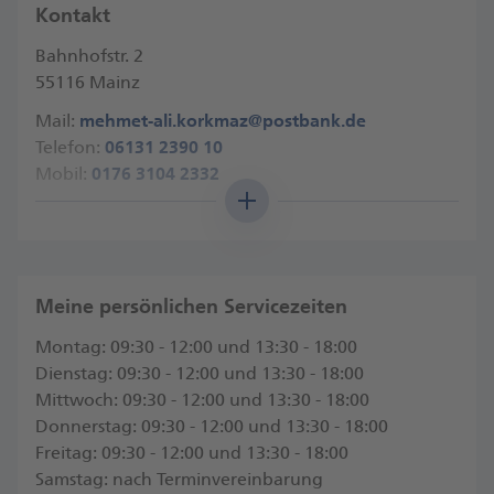
Kontakt
Vermögen aufbauen und Liquidität schaffen?
Bahnhofstr. 2
Ich informiere Sie gerne!
55116 Mainz
Ich bin digital und persönlich für Sie da. Rufen Sie
Mail:
mehmet-ali.korkmaz@postbank.de
mich an oder kontaktieren Sie mich ganz einfach
Telefon:
06131 2390 10
per E-Mail, um einen Termin zu vereinbaren.​ Ich
Mobil:
0176 3104 2332
freue mich auf Sie!​
Angaben nach Gewerbeordnung
Ihr Mehmet Ali Korkmaz
Anfahrt
Meine persönlichen Servicezeiten
Montag: 09:30 - 12:00 und 13:30 - 18:00
Dienstag: 09:30 - 12:00 und 13:30 - 18:00
Mittwoch: 09:30 - 12:00 und 13:30 - 18:00
Donnerstag: 09:30 - 12:00 und 13:30 - 18:00
Freitag: 09:30 - 12:00 und 13:30 - 18:00
Samstag: nach Terminvereinbarung