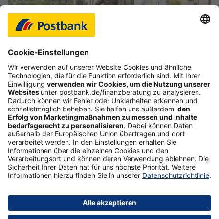
Das Gefühl, im Job frei zu sein
Starte deine selbstständige Karriere im Vertrieb,
auch als Quereinsteiger (d/m/w).
Mehr erfahren