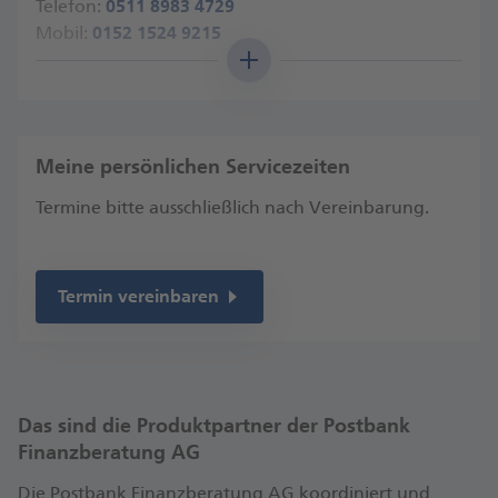
Telefon:
0511 8983 4729
Mobil:
0152 1524 9215
Angaben nach Gewerbeordnung
Anfahrt
Meine persönlichen Servicezeiten
Termine bitte ausschließlich nach Vereinbarung.
Termin vereinbaren
Das sind die Produktpartner der Postbank
Finanzberatung AG
Die Postbank Finanzberatung AG koordiniert und