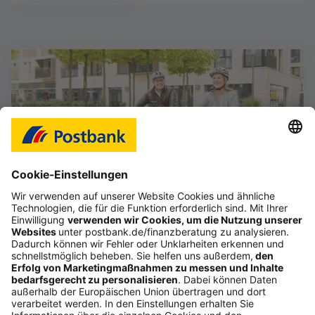
Das Gefühl, im Job frei zu sein
Starte deine selbstständige Karriere im Vertrieb,
auch als Quereinsteiger (d/m/w).