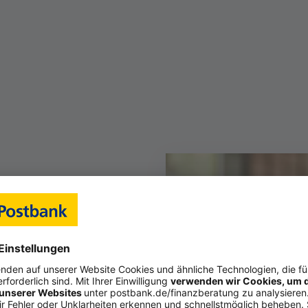
önlichen Servicezeiten
:00
r genannten Zeiten gerne nach Vereinbarung.
n