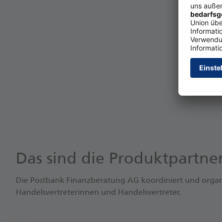
Das sind die Produktpartn
Die Postbank Finanzberatung AG koordiniert und organi
Handelsvertreterinnen und Handelsvertreter.