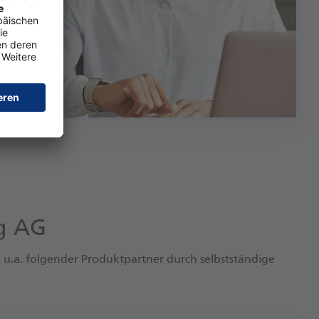
ng AG
u.a. folgender Produktpartner durch selbstständige