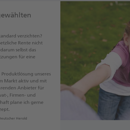
gewählten
tandard verzichten?
setzliche Rente nicht
 darum selbst das
tzungen für eine
n Produktlösung unseres
 am Markt aktiv und mit
hrenden Anbieter für
vat-, Firmen- und
schaft plane ich gerne
zept.
Deutscher Herold