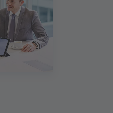
Kontakt
Flensburger Str. 134
24837 Schleswig
Mail:
thorsten.ritter@postbank.de
Telefon:
04621 9840 60
Mobil:
0178 2710 820
Fax: 04621 9840 79
Angaben nach Gewerbeordnung
Anfahrt
Weitere Standorte