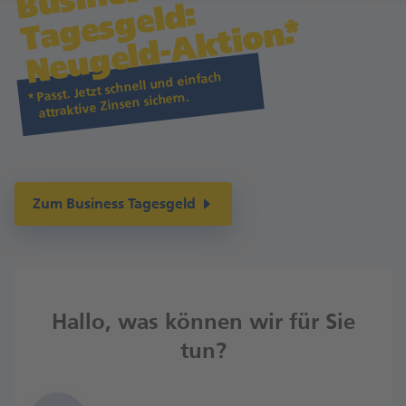
d:

a
g
n.
Passt. Jetzt schnell und einfach
attraktive Zinsen sichern.
Zum Business Tagesgeld
Hallo, was können wir für Sie
tun?