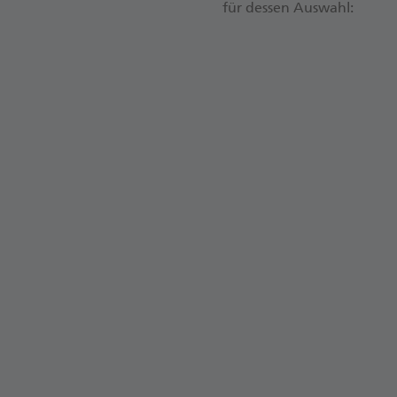
für des­sen Aus­wahl:
Ka­pi­tal­ge­sell­sc
to ein­zu­rich­ten. 
ge­werb­li­chen Ein
wenn das die All­ge­
schäft­li­che und p
steu­er­li­che Nach­
tag.