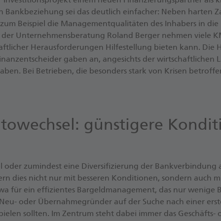
n Bank­be­zie­hung sei das deut­lich ein­fa­cher: Neben har­ten Z
um Bei­spiel die Ma­nage­ment­qua­li­tä­ten des In­ha­bers in die Ri
 der Un­ter­neh­mens­be­ra­tung Ro­land Ber­ger neh­men viele K
ft­li­cher Her­aus­for­de­run­gen Hil­fe­stel­lung bie­ten kann. Die 
­nanz­ent­schei­der gaben an, an­ge­sichts der wirt­schaft­li­chen
ben. Bei Be­trie­ben, die be­son­ders stark von Kri­sen be­trof­fe
to­wechsel: günstigere Kondi­t
der zu­min­dest eine Di­ver­si­fi­zie­rung der Bank­ver­bin­dung a
ern dies nicht nur mit bes­se­ren Kon­di­ti­o­nen, son­dern auch m
wa für ein ef­fi­zi­en­tes Bar­geld­ma­nage­ment, das nur we­ni­ge 
r Neu- oder Über­nah­me­grün­der auf der Suche nach einer ers­t
pie­len soll­ten. Im Zen­trum steht dabei immer das Geschäfts-​ o