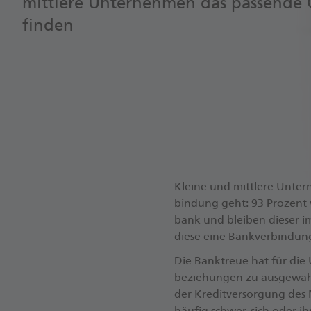
mittlere Unternehmen das passende 
finden
Klei­ne und mitt­le­re Un­te
bin­dung geht: 93 Pro­zent 
bank und blei­ben die­ser i
diese eine Bank­ver­bin­dun
Die Bank­treue hat für die Un­
be­zie­hun­gen zu aus­ge­wähl­
der Kre­dit­ver­sor­gung des
häu­fig schwer, sich oder ihr 