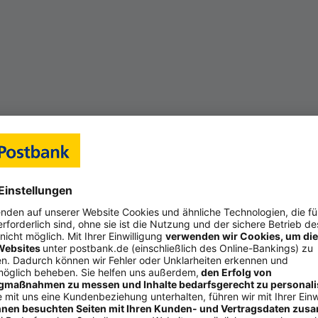
 die Suche nach einem neuen oder über­haupt dem ers­ten Ge­sc
ten Sie Ihren Zah­lungs­ver­kehr ana­ly­sie­ren. Die mo­nat­li­chen
von der Höhe der Grund­ge­bühr und der Zahl be­leg­lo­ser und –
hun­gen ab. Fal­len mo­nat­lich nur we­ni­ge Bu­chungs­pos­ten an,
nied­ri­ger pau­scha­ler Kon­to­füh­rungs­ge­bühr und etwas hö­he
igt wer­den soll­ten aber auch wei­te­re Preis­fak­to­ren, etwa die
r Bar­ein­zah­lun­gen. Soll ein Kon­to­kor­rent­kre­dit in An­spr
ck auf die Kon­di­ti­o­nen – auch wenn die am Ende zu­meist bo­ni­
i­ne, die ihren Kun­den oder Mit­glie­dern die Mög­lich­keit zu
s­sen na­tür­lich dar­auf ach­ten, dass die neue Bank die­sen Ser­
fiehlt es sich, selbst einen Blick auf die Pro­dukt­in­for­ma­ti­o­nen
­ten ei­ni­ge On­line­por­ta­le mitt­ler­wei­le die Mög­lich­keit zum
 aber nur eine klei­ne Aus­wahl von Pa­ra­me­tern be­rück­sich­ti
nen allein machen noch kein gutes Geschäfts­konto aus. Was 
t heutzutage auf jeden Fall ein inno­vatives digitales Ange