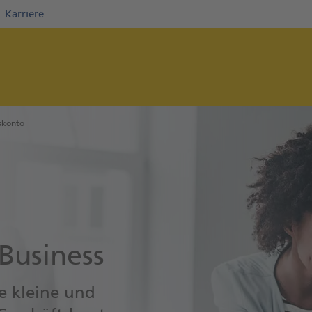
Karriere
Direkt zur Hauptnavigation (Enter drücken)
Direkt zum Hauptinhalt (Enter drücken)
Direkt zur Suche (Enter drücken)
skonto
 Business
ie kleine und