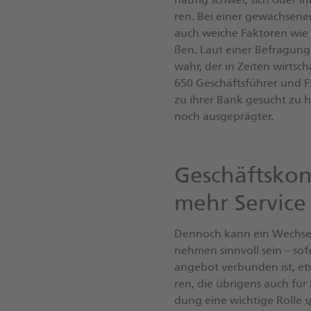
ren. Bei einer ge­wach­se­ne
auch wei­che Fak­to­ren wie z
ßen. Laut einer Be­fra­gung
wahr, der in Zei­ten wirt­scha
650 Ge­schäfts­füh­rer und Fi
zu ihrer Bank ge­sucht zu ha
noch aus­ge­präg­ter.
Geschäfts­kon
mehr Service
Den­noch kann ein Wech­sel o
neh­men sinn­voll sein – so­f
an­ge­bot ver­bun­den ist, et
ren, die üb­ri­gens auch fü
dung eine wich­ti­ge Rolle s