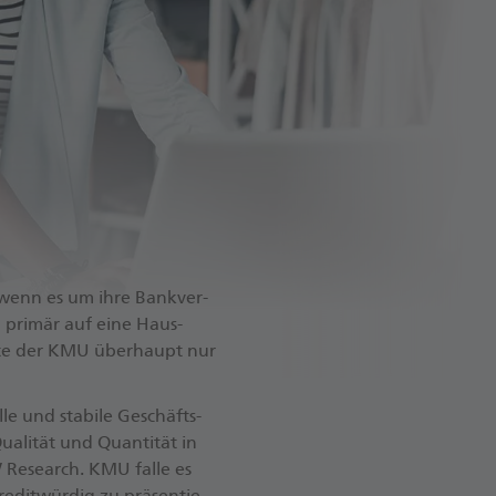
s wenn es um ihre Bank­ver­
 pri­mär auf eine Haus­
lf­te der KMU über­haupt nur
le und sta­bi­le Ge­schäfts­
ua­li­tät und Quan­ti­tät in
W Re­se­arch. KMU falle es
e­dit­wür­dig zu prä­sen­tie­