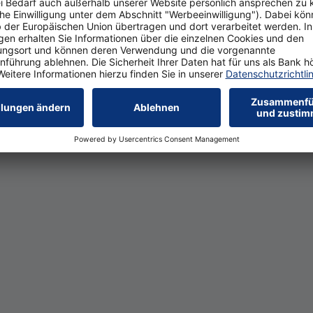
anking-Funktionen. Ins­besondere für Frei­berufler und klei
 im Konto inbe­griffene
Buch­haltungs­lösung aus der Cloud
si
unkomplizierte Kredit­aufnahme ist zudem ein voll­ständig dig
egiti­mierung und digitaler Signatur. Vor allem für Online­hän
keit von digitalen Bezahl­verfahren sowie Angebote für Karten
in­dung zu mehr ge­nutzt wer­den als nur zur Kon­to­füh­rung, ist
e­fragt. Dazu ge­hört eine te­le­fo­ni­sche Be­ra­tungs­hot­line, d
 und am Sams­tag er­reich­bar ist – also auch dann, wenn in Ihr
­kehrt. Ge­ra­de wenn es mal schnell gehen muss oder Pro­ble­me
ch­part­ner oft Gold wert.
ich­bar­keit ge­hört nicht zu­letzt ein mög­lichst eng­ma­schi­ges Fi­l
Un­ter­neh­men, die täg­lich grö­ße­re Men­gen Bar­geld si­cher v