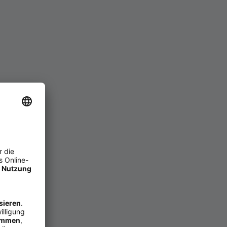
häfts­kon­to für Ihr Busi­
 Kon­to­kos­ten hän­gen in der
 falls noch er­for­der­lich –
 emp­fiehlt sich eher ein
­rem Bu­chungs­pos­ten­ent­
 Kos­ten für Debit-​ und Kre­
uch ge­nom­men wer­den, emp­
täts­ab­hän­gig sind. Un­ter­
m SEPA-​Lastschrifteinzug
vice im An­ge­bot hat.
 der Fi­nanz­dienst­leis­ter
 Ge­schäfts­kon­ten­ver­gleich,
gt.
zählt, ist auch das Drum­
bot mit kom­fortablen und