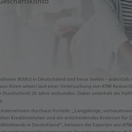
Geschäftskonto
r­neh­men (KMU) in Deutsch­land sind treue See­len – je­den­fall
von ihnen set­zen laut einer Un­ter­su­chung von KfW Re­se­arch
m Durch­schnitt 20 Jahre ver­bun­den. Dabei un­ter­hält die Hä
g.
ter­neh­men durch­aus Vor­tei­le: „Lang­jäh­ri­ge, ver­trau­ens­vol­
ten Kre­dit­in­sti­tu­ten sind ein ent­schei­den­des Kri­te­ri­um für Q
 Mit­tel­stands in Deutsch­land“, be­to­nen die Ex­per­ten von Kf
In­ves­ti­ti­ons­pro­jekt einem neuen Fi­nan­zie­rungs­part­ner als kr