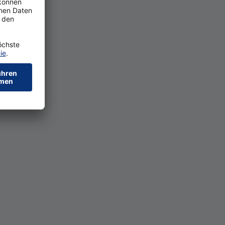
nere Unter­nehmen kann
nnvoll sein. Hilfreich für
italer Kredit­prozess
dler könnten die Ein­
­terminals wichtig sein.
 eine gute Er­reich­bar­keit
ie im bes­ten Fall auch in
em ei­ge­nen Ge­schäfts­all­
 auf­tre­ten, ist ein per­
i­al­netz. Letz­te­res ist vor
er­wahrt wis­sen müs­sen.