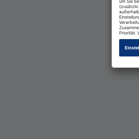
sicheren Online-B
zum Beispiel eine
eine schnelle und 
inklusive Online­l
bindungs­möglich­
Soll die Bank­ver­b
des Bank­part­ners g
den Abend­stun­den
tag etwas Ruhe ein
sön­li­cher An­spre
Zu einer guten Er­re
allem wich­tig für 