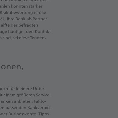
ah­len könn­ten stär­ker
­si­ko­be­wer­tung ein­flie­
MU ihre Bank als Part­ner
Hälf­te der be­frag­ten
 Lage häu­fi­ger den Kon­takt
n sind, sei diese Ten­denz
ionen,
uch für klei­ne­re Un­ter­
it einem grö­ße­ren Ser­vice­
Ban­ken an­bie­ten. Fak­to­
en pas­sen­den Bank­ver­bin­
der Busi­ness­kon­to. Tipps