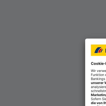
Bevor Sie sich auf
ness ma­chen, soll­
Regel maß­geb­lich 
be­leg­haf­ter Bu­c
Kon­to­mo­dell mit 
gelt. Be­rück­sich­t
dit­kar­ten oder fü
fiehlt sich ein Bli
neh­men oder Ver­e
bie­ten wol­len, mü
Grund­sätz­lich emp­
zu wer­fen. Zwar bie
zu­meist wird dabei
Günstige Konditio
herum. Dazu gehör