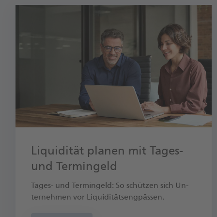
Liquidität planen mit Tages-
und Termingeld
Tages-​ und Ter­min­geld: So schüt­zen sich Un­
ter­neh­men vor Li­qui­di­täts­eng­päs­sen.