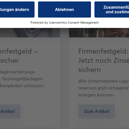
enfestgeld –
Firmenfestgeld:
sicher
Jetzt noch Zins
sichern
lagen­sicherungs­
 Termin­geld­anlagen
Wie Unter­nehmen Liqui
ken­pleiten schützen.
reserven jetzt ertrag­rei
anlegen können.
Artikel
Zum Artikel