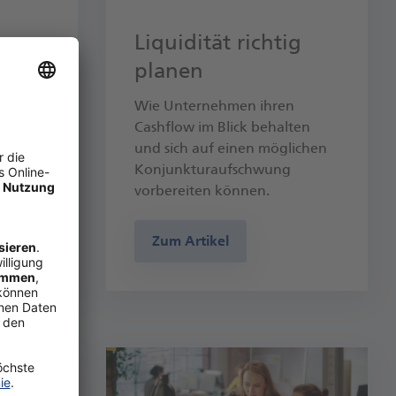
Liquidität richtig
und
planen
Wie Unternehmen ihren
Cashflow im Blick behalten
r Un­ter­
und sich auf einen möglichen
Zah­
Konjunkturaufschwung
.
vorbereiten können.
Zum Artikel