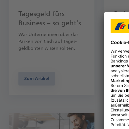
Tagesgeld fürs
Cash­
Business – so geht‘s
gewi
park
Was Unter­nehmen über das
Parken von Cash auf Tages­
Warum 
geld­konten wissen sollten.
Möglich
Liquidi
Zum Artikel
Zum 