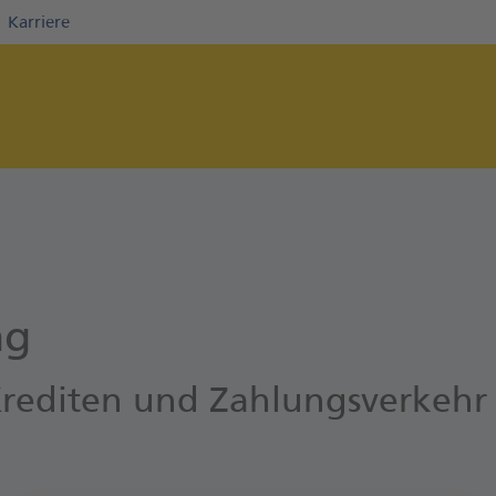
Karriere
Direkt zur Hauptnavigation (Enter drücken)
Direkt zum Hauptinhalt (Enter drücken)
Direkt zur Suche (Enter drücken)
ng
Krediten und Zahlungsverkehr