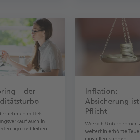
oring – der
Inflation:
iditätsturbo
Absicherung ist
Pflicht
er­nehmen mittels
ngs­verkauf auch in
Wie sich Unternehmen 
zeiten liquide bleiben.
weiterhin erhöhte Teu
einstellen können.