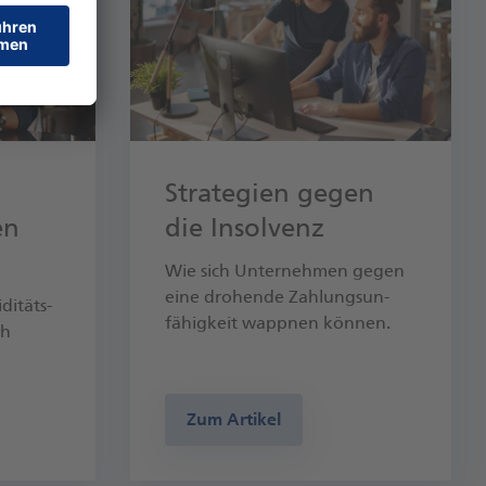
Strategien gegen
en
die Insolvenz
Wie sich Unter­nehmen gegen
eine dro­hen­de Zah­lungs­un­
ditäts­
fähig­keit wapp­nen können.
ch
Zum Artikel