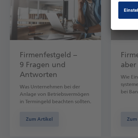
Firmenfestgeld –
Firm
9 Fragen und
aber 
Antworten
Wie Ein
systeme
Was Unternehmen bei der
bei Ban
Anlage von Betriebsvermögen
in Termingeld beachten sollten.
Zum Artikel
Zum 