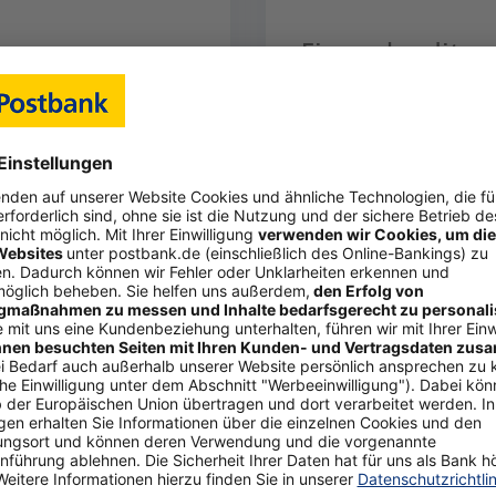
reserven
Firmen­kredit­
nn­bringend
karten: sicher 
en
flexibel
Tagesgeld eine gute
War­um Kre­dit­kar­ten fü
keit ist, überschüssige
neh­men ein sinn­vol­les 
tät anzulegen.
lungs­mit­tel sein kön­nen
Artikel
Zum Artikel