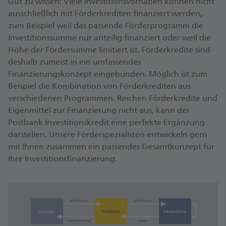
Gut zu wissen: Viele Investitionsvorhaben können nicht
werden Ihre Kreditunterlagen dort nochmals geprüft.
Postbank geschlossen. Die Postbank zahlt die
ausschließlich mit Förderkrediten finanziert werden,
Förderkreditsumme an Sie aus und leitet auch Ihre
zum Beispiel weil das passende Förderprogramm die
Zinszahlungen und Tilgungsbeiträge an die Förderbank
Investitionssumme nur anteilig finanziert oder weil die
weiter.
Höhe der Fördersumme limitiert ist. Förderkredite sind
deshalb zumeist in ein umfassendes
Finanzierungskonzept eingebunden. Möglich ist zum
Beispiel die Kombination von Förderkrediten aus
verschiedenen Programmen. Reichen Förderkredite und
Eigenmittel zur Finanzierung nicht aus, kann der
Postbank Investitionskredit eine perfekte Ergänzung
darstellen. Unsere Förderspezialisten entwickeln gern
mit Ihnen zusammen ein passendes Gesamtkonzept für
Ihre Investitionsfinanzierung.