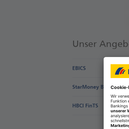
Unser Angeb
EBICS
StarMoney Business
HBCI FinTS