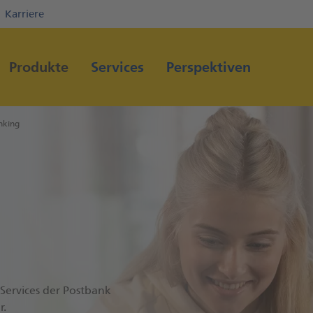
Karriere
Direkt zur Hauptnavigation (Enter drücken)
Direkt zum Hauptinhalt (Enter drücken)
Produkte
Services
Perspektiven
Direkt zur Suche (Enter drücken)
nking
-Services der Postbank
r.