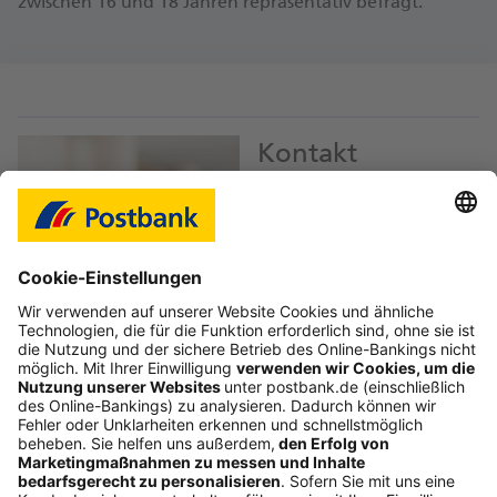
zwischen 16 und 18 Jahren repräsentativ befragt.
Kontakt
Hartmut Schlegel
Pressesprecher
hartmut.schlegel@
db.com
Download Bild JPEG