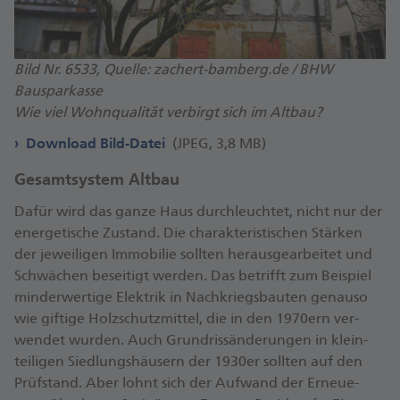
Bild Nr. 6533, Quelle: zachert-bamberg.de / BHW
Bausparkasse
Wie viel Wohnqualität verbirgt sich im Altbau?
Download Bild-Datei
(JPEG, 3,8 MB)
Gesamtsystem Altbau
Dafür wird das ganze Haus durch­leuch­tet, nicht nur der
ener­ge­tische Zu­stand. Die charak­teris­tischen Stär­ken
der je­weiligen Immo­bilie sollten heraus­ge­arbeitet und
Schwächen be­seitigt werden. Das betrifft zum Bei­spiel
minder­wertige Elek­trik in Nach­kriegs­bauten genau­so
wie gif­tige Holz­schutz­mittel, die in den 1970ern ver­
wendet wurden. Auch Grund­riss­ände­rungen in klein­
teiligen Sied­lungs­häusern der 1930er sollten auf den
Prüf­stand. Aber lohnt sich der Auf­wand der Er­neue­