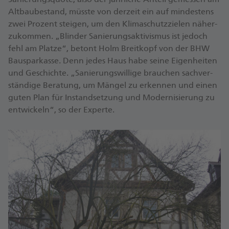
Alt­bau­bestand, müsste von derzeit ein auf min­destens
zwei Pro­zent steigen, um den Klima­schutz­zielen näher­
zu­kommen. „Blin­der Sa­nierungs­aktivis­mus ist jedoch
fehl am Platze“, betont Holm Breit­kopf von der BHW
Bau­spar­kasse. Denn jedes Haus habe seine Eigen­heiten
und Ge­schichte. „Sa­nierungs­willige brauchen sach­ver­
stän­dige Be­ratung, um Mängel zu er­kennen und einen
guten Plan für In­stand­setzung und Moder­nisie­rung zu
ent­wickeln“, so der Experte.