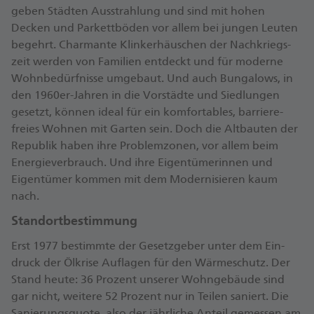
geben Städten Aus­strahlung und sind mit hohen
Decken und Par­kett­böden vor allem bei jungen Leuten
be­gehrt. Char­man­te Klinker­häus­chen der Nach­kriegs­
zeit werden von Familien ent­deckt und für moderne
Wohn­bedürf­nisse um­ge­baut. Und auch Bunga­lows, in
den 1960er-Jahren in die Vor­städte und Sied­lungen
gesetzt, können ideal für ein kom­forta­bles, barriere­
freies Wohnen mit Garten sein. Doch die Alt­bauten der
Re­publik haben ihre Pro­blem­zonen, vor allem beim
Energie­ver­brauch. Und ihre Eigen­tümerin­nen und
Eigen­tümer kom­men mit dem Moder­nisieren kaum
nach.
Standortbestimmung
Erst 1977 bestim­mte der Gesetz­geber unter dem Ein­
druck der Öl­krise Auf­lagen für den Wärme­schutz. Der
Stand heute: 36 Pro­zent unserer Wohn­ge­bäude sind
gar nicht, weitere 52 Pro­zent nur in Teilen saniert. Die
Sa­nierungs­quote, also der jähr­liche Anteil gemessen am