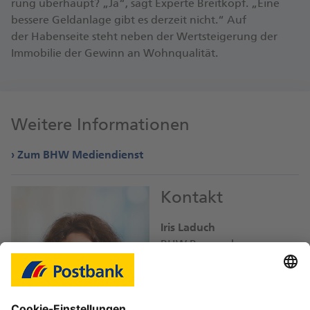
rung über­haupt? „Ja“, sagt Ex­perte Breit­kopf. „Eine
bessere Geld­anlage gibt es derzeit nicht.“ Auf
der Haben­seite steht neben der Wert­steige­rung der
Immo­bilie der Gewinn an Wohn­qualität.
Weitere Informationen
Zum BHW Mediendienst
Kontakt
Iris Laduch
BHW Bausparkasse
iris.laduch@
db.com
Bild-Download JPEG