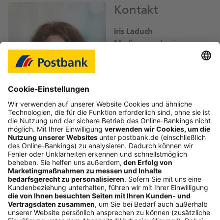
Kontakt
Iris Laduch
Mediensprecherin
iris.laduch@
db.com
Bild-Download JPEG
Folgen Sie uns