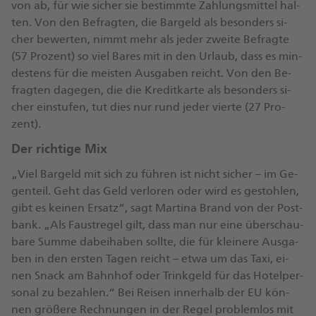
von ab, für wie si­cher sie be­stimm­te Zah­lungs­mit­tel hal­
ten. Von den Be­frag­ten, die Bar­geld als be­son­ders si­
cher be­wer­ten, nimmt mehr als je­der zwei­te Be­frag­te
(57 Pro­zent) so viel Ba­res mit in den Ur­laub, dass es min­
des­tens für die meis­ten Aus­ga­ben reicht. Von den Be­
frag­ten da­ge­gen, die die Kre­dit­kar­te als be­son­ders si­
cher ein­stu­fen, tut dies nur rund je­der vier­te (27 Pro­
zent).
Der rich­ti­ge Mix
„Viel Bar­geld mit sich zu füh­ren ist nicht si­cher – im Ge­
gen­teil. Geht das Geld ver­lo­ren oder wird es ge­stoh­len,
gibt es kei­nen Er­sat­z“, sagt Mar­ti­na Brand von der Post­
bank. „Als Faust­re­gel gilt, dass man nur ei­ne über­schau­
ba­re Sum­me da­bei­ha­ben soll­te, die für klei­ne­re Aus­ga­
ben in den ers­ten Ta­gen reicht – et­wa um das Ta­xi, ei­
nen Snack am Bahn­hof oder Trink­geld für das Ho­tel­per­
so­nal zu be­zah­len.“ Bei Rei­sen in­ner­halb der EU kön­
nen grö­ße­re Rech­nun­gen in der Re­gel pro­blem­los mit