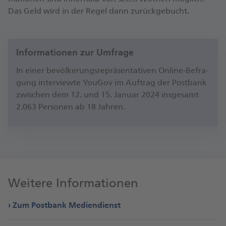
Das Geld wird in der Re­gel dann zu­rück­ge­bucht.
Informationen zur Umfrage
In ei­ner be­völ­ke­rungs­re­prä­sen­ta­ti­ven On­line-Be­fra­
gung in­ter­view­te You­Gov im Auf­trag der Post­bank
zwi­schen dem 12. und 15. Ja­nu­ar 2024 ins­ge­samt
2.063 Per­so­nen ab 18 Jah­ren.
Weitere Informationen
Zum Postbank Mediendienst