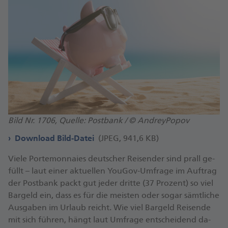
Bild Nr. 1706, Quelle: Postbank / © AndreyPopov
Download Bild-Datei
(JPEG, 941,6 KB)
Vie­le Porte­mon­naies deut­scher Rei­sen­der sind prall ge­
füllt – laut ei­ner ak­tu­el­len You­Gov-Um­fra­ge im Auf­trag
der Post­bank packt gut je­der drit­te (37 Pro­zent) so viel
Bar­geld ein, dass es für die meis­ten oder so­gar sämt­li­che
Aus­ga­ben im Ur­laub reicht. Wie viel Bar­geld Rei­sen­de
mit sich füh­ren, hängt laut Um­fra­ge ent­schei­dend da­