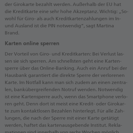
der Gi­ro­kar­te be­zahlt wer­den. Au­ßer­halb der EU hat
die Kre­dit­kar­te ei­ne sehr ho­he Ak­zep­tanz. Wich­tig: „So­
wohl für Gi­ro- als auch Kre­dit­kar­ten­zah­lun­gen im In-
und Aus­land ist die PIN not­wen­di­g“, sagt Mar­ti­na
Brand.
Kar­ten on­line sper­ren
Der Vor­teil von Gi­ro- und Kre­dit­kar­ten: Bei Ver­lust las­
sen sie sich sper­ren. Am schnells­ten geht ei­ne Kar­ten­
sper­re über das On­line-Ban­king. Auch ein An­ruf bei der
Haus­bank ga­ran­tiert die di­rek­te Sper­re der ver­lo­re­nen
Kar­te. Im Not­fall kann man sich zu­dem an ei­nen zen­tra­
len, bank­über­grei­fen­den Not­ruf wen­den. Not­wen­dig
ist ei­ne Kar­ten­sper­re auch, wenn das Smart­pho­ne ver­lo­
ren geht. Denn dort ist meist ei­ne Kre­dit- oder Gi­ro­kar­
te zum kon­takt­lo­sen Be­zah­len hin­ter­legt. Für al­le Zah­
lun­gen, die nach der Sper­re mit ei­ner Kar­te ge­tä­tigt
wer­den, haf­tet das kar­ten­aus­ge­ben­de In­sti­tut. Re­kla­
ma­tio­nen sind in­ner­halb von sechs Wo­chen mög­lich.