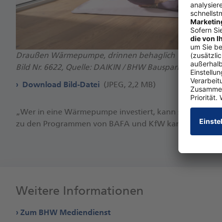
Draußen Wärmepumpe, drinnen behaglich
Bild Nr. 6622, Quelle: DAIKIN / BHW Bausparkasse
Download Bild-Datei
(JPEG, 2,2 MB)
„Wer in ei­ne Wär­me­pum­pe in­ves­tiert, kann sich bis zu 70
zu den Pro­gram­men von BA­FA und KfW kann man ei­nen 
Weitere Informationen
Zum BHW Mediendienst