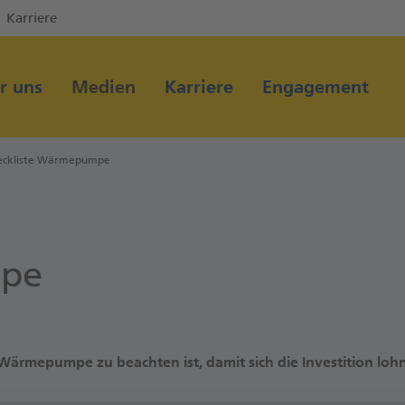
Karriere
Direkt zur Hauptnavigation (Enter drücken)
Direkt zum Hauptinhalt (Enter drücken)
r uns
Medien
Karriere
Engagement
Direkt zur Suche (Enter drücken)
eckliste Wärmepumpe
mpe
 Wärmepumpe zu beachten ist, damit sich die Investition lohn