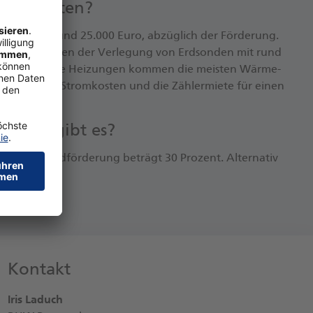
die Kos­ten?
n kos­ten rund 25.000 Eu­ro, ab­züg­lich der För­de­rung.
ss man we­gen der Ver­le­gung von Erd­son­den mit rund
ers als fos­si­le Hei­zun­gen kom­men die meis­ten Wär­me­
 Es fal­len Strom­kos­ten und die Zäh­ler­mie­te für ei­nen
.
run­gen gibt es?
. Die Grund­för­de­rung be­trägt 30 Pro­zent. Al­ter­na­tiv
Kontakt
Iris Laduch