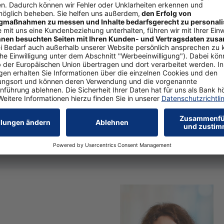
3. Wie hoch sind 
Luft-Was­ser-Wär­me­pum­pe
Für Erd­wär­me­pum­pen mu
30.000 Eu­ro rech­nen. An­d
pum­pen oh­ne War­tung aus.
se­pa­ra­ten Strom­zäh­ler an
4. Wel­che För­de­
 Pro­zent der Kos­ten er­stat­ten las­sen“, so BHW Ex­per­te Si­mon
Steu­er­bo­nus gel­tend ma­chen.