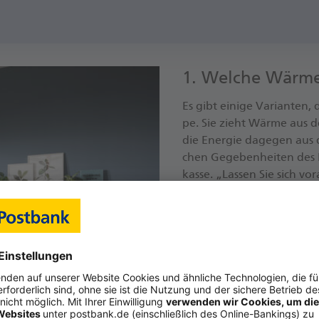
1. Wel­che Wär­me
Es gibt ei­ni­ge Va­ri­an­te
pe. Sie zieht Wär­me aus de
die En­er­gie da­ge­gen aus
chen Ge­ge­ben­hei­ten des
kas­se. „Las­sen Sie sich vo
gie­ef­fi­zi­enz-Ex­per­ten be­
2. Wo­hin mit de
Das Ge­rät kann in­nen wie 
nen Ex­tra-Raum. Even­tu­ell
der­lich. Im Au­ßen­be­reich
meis­te Son­ne scheint.