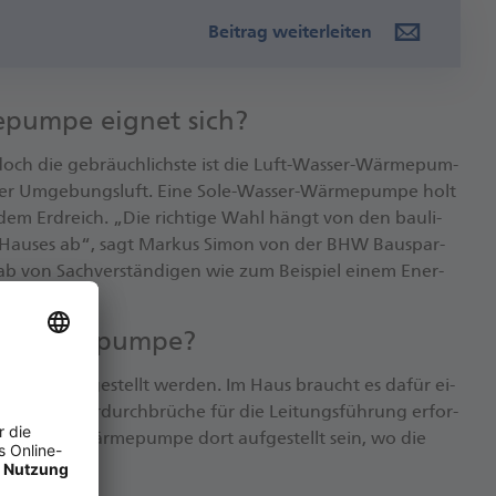
Beitrag weiterleiten
­pum­pe eig­net sich?
n, doch die ge­bräuch­lichs­te ist die Luft-Was­ser-Wär­me­pum­
r Um­ge­bungs­luft. Ei­ne So­le-Was­ser-Wär­me­pum­pe holt
 dem Erd­reich. „Die rich­ti­ge Wahl hängt von den bau­li­
 Hau­ses ab“, sagt Mar­kus Si­mon von der BHW Bau­spar­
r­ab von Sach­ver­stän­di­gen wie zum Bei­spiel ei­nem En­er­
ra­ten.“
r Wär­me­pum­pe?
au­ßen auf­ge­stellt wer­den. Im Haus braucht es da­für ei­
 sind Mau­er­durch­brü­che für die Lei­tungs­füh­rung er­for­
 soll­te die Wär­me­pum­pe dort auf­ge­stellt sein, wo die