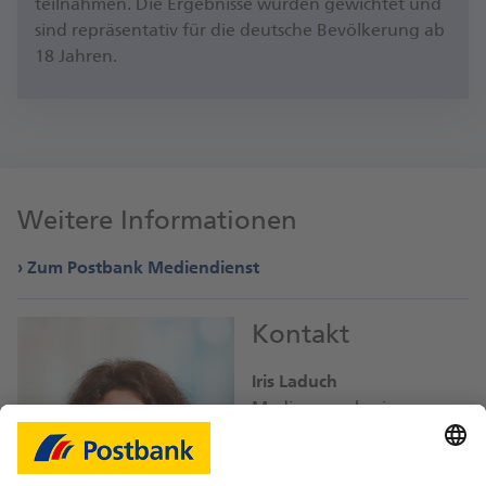
teil­nah­men. Die Er­geb­nis­se wur­den ge­wich­tet und
sind re­prä­sen­ta­tiv für die deut­sche Be­völ­ke­rung ab
18 Jah­ren.
Weitere Informationen
Zum Postbank Mediendienst
Kontakt
Iris Laduch
Mediensprecherin
iris.laduch@
db.com
Bild-Download JPEG