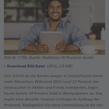
Bild Nr. 1758, Quelle: Postbank / © Prostock-studio
Download Bild-Datei
(JPEG, 2,9 MB)
Den Schritt an die Bör­sen wagen in Deutsch­land immer
mehr Men­schen: Wäh­rend 2023 rund 27 Pro­zent der
Ver­brau­cher in Ak­ti­en und Fonds in­ves­tier­ten, legen
heute be­reits 34 Pro­zent Geld in Wert­pa­pie­ren an. Das
er­gibt eine ak­tu­el­le YouGov-​Umfrage im Auf­trag der
Postbank. Maß­geb­lich für diese Ent­wick­lung ist die stei­