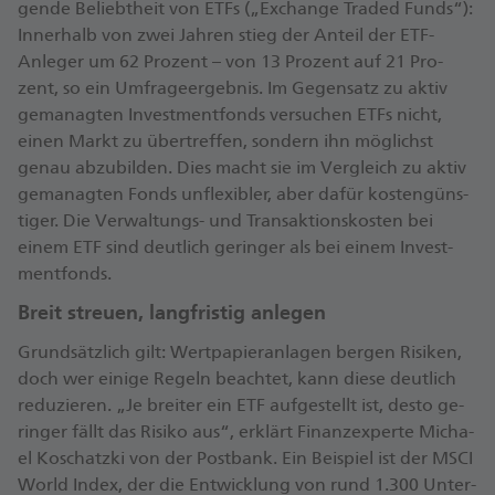
gen­de Be­liebt­heit von ETFs („Ex­chan­ge Traded Funds“):
In­ner­halb von zwei Jah­ren stieg der An­teil der ETF-​
Anleger um 62 Pro­zent – von 13 Pro­zent auf 21 Pro­
zent, so ein Um­fra­ge­er­geb­nis. Im Ge­gen­satz zu aktiv
ge­ma­nag­ten In­vest­ment­fonds ver­su­chen ETFs nicht,
einen Markt zu über­tref­fen, son­dern ihn mög­lichst
genau ab­zu­bil­den. Dies macht sie im Ver­gleich zu aktiv
ge­ma­nag­ten Fonds un­fle­xi­bler, aber dafür kos­ten­güns­
ti­ger. Die Verwaltungs-​ und Trans­ak­ti­ons­kos­ten bei
einem ETF sind deut­lich ge­rin­ger als bei einem In­vest­
ment­fonds.
Breit streu­en, lang­fris­tig an­le­gen
Grund­sätz­lich gilt: Wert­pa­pier­an­la­gen ber­gen Ri­si­ken,
doch wer ei­ni­ge Re­geln be­ach­tet, kann diese deut­lich
re­du­zie­ren. „Je brei­ter ein ETF auf­ge­stellt ist, desto ge­
rin­ger fällt das Ri­si­ko aus“, er­klärt Fi­nanz­ex­per­te Mi­cha­
el Ko­schatz­ki von der Postbank. Ein Bei­spiel ist der MSCI
World Index, der die Ent­wick­lung von rund 1.300 Un­ter­