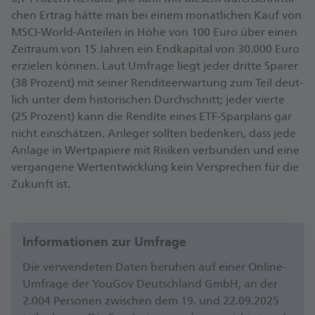
chen Er­trag hätte man bei einem mo­nat­li­chen Kauf von
MSCI-​World-​Anteilen in Höhe von 100 Euro über einen
Zeit­raum von 15 Jah­ren ein End­ka­pi­tal von 30.000 Euro
er­zie­len kön­nen. Laut Um­fra­ge liegt jeder drit­te Spa­rer
(38 Pro­zent) mit sei­ner Ren­di­te­er­war­tung zum Teil deut­
lich unter dem his­to­ri­schen Durch­schnitt; jeder vier­te
(25 Pro­zent) kann die Ren­di­te eines ETF-​Sparplans gar
nicht ein­schät­zen. An­le­ger soll­ten be­den­ken, dass jede
An­la­ge in Wert­pa­pie­re mit Ri­si­ken ver­bun­den und eine
ver­gan­ge­ne Wert­ent­wick­lung kein Ver­spre­chen für die
Zu­kunft ist.
Informationen zur Umfrage
Die ver­wen­de­ten Daten be­ru­hen auf einer Online-​
Umfrage der YouGov Deutsch­land GmbH, an der
2.004 Per­so­nen zwi­schen dem 19. und 22.09.2025