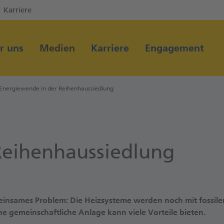
Karriere
Direkt zur Hauptnavigation (Enter drücken)
Direkt zum Hauptinhalt (Enter drücken)
r uns
Medien
Karriere
Engagement
Direkt zur Suche (Enter drücken)
Energiewende in der Reihenhaussiedlung
Reihenhaussiedlung
meinsames Problem: Die Heizsysteme werden noch mit fossile
ne gemeinschaftliche Anlage kann viele Vorteile bieten.