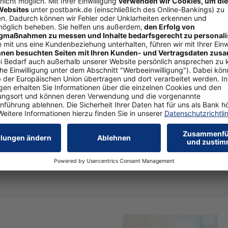
t, sich ein Hei­zungs­sys­tem
 „Der ge­mein­sa­me Um­stieg
r­kas­se. „Durch die Bün­de­
die lau­fen­den Kos­ten im
nkt wer­den.“ Vie­les ist
Wand an Wand spart Wärmekos
 Pho­to­vol­ta­ik, bis hin
Bild Nr. 6653, Quelle: www.ma
d Wär­me für al­le be­reit­
Download Bild-Datei
(JPEG,
 Pro­zent mög­lich.
zie­hen, die ei­ne für al­le Par­tei­en gu­te Lö­sung auf­zei­gen kön