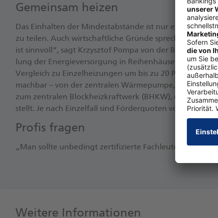
Ge­mein­sam hei­zen
Das Ein­hal­ten der Min­dest­ab­stän­de ist nur ein Ar­gu­men
zu tei­len. Auch wirt­schaft­li­che Grün­de spre­chen da­für.
ist sinn­vol­l“, sagt Krzy­sz­tof Pom­pa von der BHW Bau­spa
lung der En­er­gie­ver­sor­gung in Rei­hen­häu­sern kön­nen 
Ver­gleich zu Ein­zel­hei­zun­gen um bis zu 20 Pro­zent ge­se
mach­bar – von der zen­tra­len Wär­me­pum­pe, ge­kop­pelt mit
zum zen­tra­len Block­heiz­kraft­werk (BHKW), das Strom un
stellt. Je nach Ein­zel­fall sind För­der­quo­ten von bis zu 70
Pro­fis fra­gen
„Man soll­te un­be­dingt zer­ti­fi­zier­te Fach­leu­te zu­ra­te 
Weitere Informationen