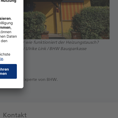
ten – aber wie funktioniert der Heizungstausch?
kehouse.de / Ulrike Link / BHW Bausparkasse
 3,8 MB)
­nen“, sagt der Ex­per­te von BHW.
Kontakt