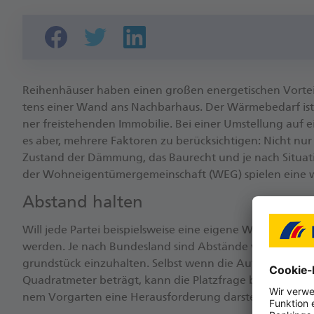
Rei­hen­häu­ser ha­ben ei­nen gro­ßen en­er­ge­ti­schen Vor­te
tens ei­ner Wand ans Nach­bar­haus. Der Wär­me­be­darf ist d
ner frei­ste­hen­den Im­mo­bi­lie. Bei ei­ner Um­stel­lung auf e
es aber, meh­re­re Fak­to­ren zu be­rück­sich­ti­gen: Nicht nur
Zu­stand der Däm­mung, das Bau­recht und je nach Si­tua­ti­
der Wohn­ei­gen­tü­mer­ge­mein­schaft (WEG) spie­len ei­ne wi
Ab­stand hal­ten
Will je­de Par­tei bei­spiels­wei­se ei­ne ei­ge­ne Wär­me­pum­
wer­den. Je nach Bun­des­land sind Ab­stän­de von bis zu 
grund­stück ein­zu­hal­ten. Selbst wenn die Auf­stell­flä­che 
Qua­drat­me­ter be­trägt, kann die Platz­fra­ge bei ei­nem Mit
nem Vor­gar­ten ei­ne Her­aus­for­de­rung dar­stel­len.