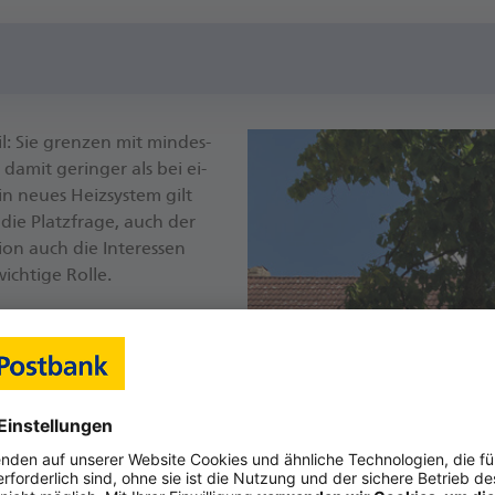
il: Sie gren­zen mit min­des­
a­mit ge­rin­ger als bei ei­
in neu­es Heiz­sys­tem gilt
 die Platz­fra­ge, auch der
on auch die In­ter­es­sen
ch­ti­ge Rol­le.
pe auf­stel­len, kann es eng
drei Me­tern zum Nach­bar­
des Ge­räts nur 1,5 bis drei
­tel­rei­hen­haus mit klei­