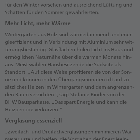
für den Win­ter vor­se­hen und aus­rei­chend Lüf­tung und
Schat­ten für den Som­mer ge­währ­leis­ten.
Mehr Licht, mehr Wär­me
Win­ter­gär­ten aus Holz sind wär­me­däm­mend und en­er­
gie­ef­fi­zi­ent und in Ver­bin­dung mit Alu­mi­ni­um sehr wit­
te­rungs­be­stän­dig. Glas­flä­chen ho­len Licht ins Haus und
er­mög­li­chen Na­tur­nä­he über die war­men Mo­na­te hin­
aus. Meist wäh­len Haus­be­sit­zen­de die Süd­sei­te als
Stand­ort. „Auf die­se Wei­se pro­fi­tie­ren sie von der Son­
ne und kön­nen in den Über­gangs­mo­na­ten oft auf zu­
sätz­li­ches Hei­zen im Win­ter­gar­ten und dem an­gren­zen­
den Raum ver­zich­ten“, sagt Ste­fa­nie Bin­der von der
BHW Bau­spar­kas­se. „Das spart En­er­gie und kann die
Heiz­pe­ri­ode ver­kür­zen.“
Ver­gla­sung es­sen­zi­ell
„Zwei­fach- und Drei­fach­ver­gla­sun­gen mi­ni­mie­ren Wär­
me­ver­lus­te und hel­fen, die Vor­ga­ben der En­er­gie­ein­