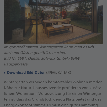
Im gut gedämmten Wintergarten kann man es sich
auch mit Gästen gemütlich machen
Bild Nr. 6681, Quelle: Solarlux GmbH / BHW
Bausparkasse
Download Bild-Datei
(JPEG, 3,1 MB)
Win­ter­gär­ten ver­bin­den kom­for­ta­bles Woh­nen mit der
Nä­he zur Na­tur. Haus­be­sit­zen­de pro­fi­tie­ren von zu­sätz­
li­chem Wohn­raum. Vor­aus­set­zung für ei­nen Win­ter­gar­
ten ist, dass das Grund­stück ge­nug Platz bie­tet und das
En­er­gie­kon­zept stimmt. Es muss ei­ne gu­te Däm­mung