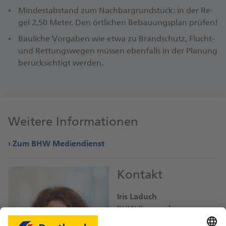
Min­dest­ab­stand zum Nach­bar­grund­stück: in der Re­
gel 2,50 Me­ter. Den ört­li­chen Be­bau­ungs­plan prü­fen!
Bau­li­che Vor­ga­ben wie et­wa zu Brand­schutz, Flucht-
und Ret­tungs­we­gen müs­sen eben­falls in der Pla­nung
be­rück­sich­tigt wer­den.
Weitere Informationen
Zum BHW Mediendienst
Kontakt
Iris Laduch
BHW Bausparkasse
iris.laduch@
db.com