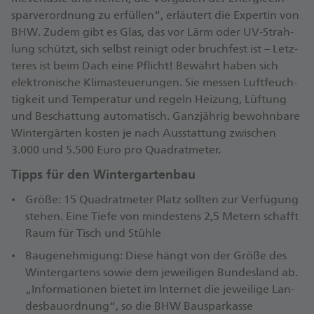
spar­ver­ord­nung zu er­fül­len“, er­läu­tert die Ex­per­tin von
BHW. Zu­dem gibt es Glas, das vor Lärm oder UV-Strah­
lung schützt, sich selbst rei­nigt oder bruch­fest ist – Letz­
te­res ist beim Dach ei­ne Pflicht! Be­währt ha­ben sich
elek­tro­ni­sche Kli­ma­s­teue­run­gen. Sie mes­sen Luft­feuch­
tig­keit und Tem­pe­ra­tur und re­geln Hei­zung, Lüf­tung
und Be­schat­tung au­to­ma­tisch. Ganz­jäh­rig be­wohn­ba­re
Win­ter­gär­ten kos­ten je nach Aus­stat­tung zwi­schen
3.000 und 5.500 Eu­ro pro Qua­drat­me­ter.
Tipps für den Win­ter­gar­ten­bau
Grö­ße: 15 Qua­drat­me­ter Platz soll­ten zur Ver­fü­gung
ste­hen. Ei­ne Tie­fe von min­des­tens 2,5 Me­tern schafft
Raum für Tisch und Stüh­le
Bau­ge­neh­mi­gung: Die­se hängt von der Grö­ße des
Win­ter­gar­tens so­wie dem je­wei­li­gen Bun­des­land ab.
„In­for­ma­tio­nen bie­tet im In­ter­net die je­wei­li­ge Lan­
des­bau­ord­nun­g“, so die BHW Bau­spar­kas­se