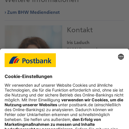
Zum BHW Mediendienst
Kontakt
Iris Laduch
BHW Bausparkasse
iris.laduch@
db.com
Bild-Download JPEG