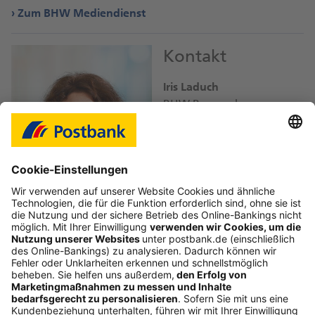
Zum BHW Mediendienst
Kontakt
Iris Laduch
BHW Bausparkasse
iris.laduch@
db.com
Bild-Download JPEG