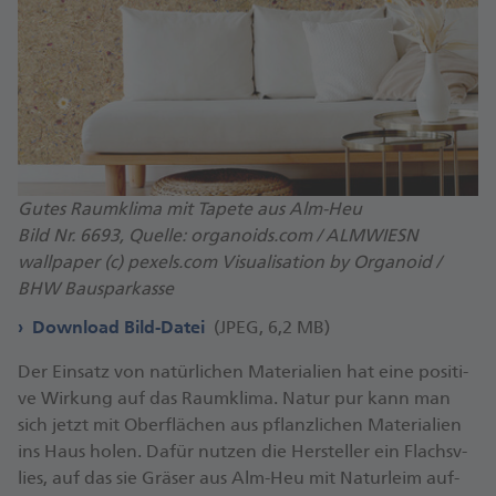
Gutes Raumklima mit Tapete aus Alm-Heu
Bild Nr. 6693, Quelle: organoids.com / ALMWIESN
wallpaper (c) pexels.com Visualisation by Organoid /
BHW Bausparkasse
Download Bild-Datei
(JPEG, 6,2 MB)
Der Ein­satz von na­tür­li­chen Ma­te­ria­li­en hat ei­ne po­si­ti­
ve Wir­kung auf das Raum­kli­ma. Na­tur pur kann man
sich jetzt mit Ober­flä­chen aus pflanz­li­chen Ma­te­ria­li­en
ins Haus ho­len. Da­für nut­zen die Her­stel­ler ein Flachs­v­
lies, auf das sie Grä­ser aus Alm-Heu mit Na­tur­leim auf­