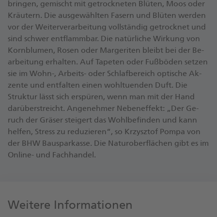
brin­gen, ge­mischt mit ge­trock­ne­ten Blü­ten, Moos oder
Kräu­tern. Die aus­ge­wähl­ten Fa­sern und Blü­ten wer­den
vor der Wei­ter­ver­ar­bei­tung voll­stän­dig ge­trock­net und
sind schwer ent­flamm­bar. Die na­tür­li­che Wir­kung von
Korn­blu­men, Ro­sen oder Mar­ge­ri­ten bleibt bei der Be­
ar­bei­tung er­hal­ten. Auf Ta­pe­ten oder Fuß­bö­den set­zen
sie im Wohn-, Ar­beits- oder Schlaf­be­reich op­ti­sche Ak­
zen­te und ent­fal­ten ei­nen wohl­tu­en­den Duft. Die
Struk­tur lässt sich er­spü­ren, wenn man mit der Hand
dar­über­streicht. An­ge­neh­mer Ne­ben­ef­fekt: „Der Ge­
ruch der Grä­ser stei­gert das Wohl­be­fin­den und kann
hel­fen, Stress zu re­du­zie­ren“, so Krzy­sz­tof Pom­pa von
der BHW Bau­spar­kas­se. Die Na­turo­ber­flä­chen gibt es im
On­line- und Fach­han­del.
Weitere Informationen