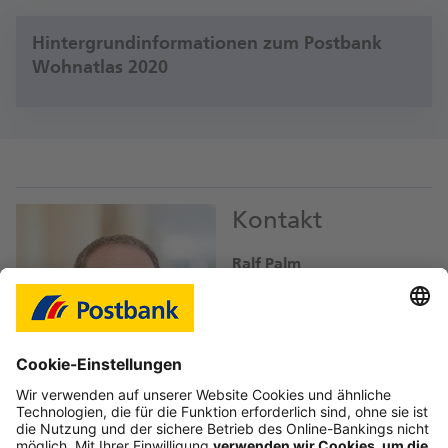
Hintergrundinformationen zum Postbank
Wohnatlas 2020
Kontakt
Ralf Palm
Pressesprecher
ralf.palm@
postbank.de
Download Bild JPEG