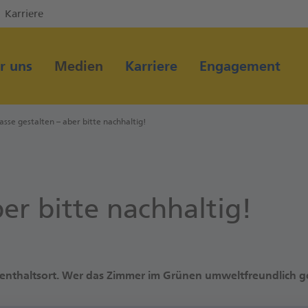
Karriere
Direkt zur Hauptnavigation (Enter drücken)
Direkt zum Hauptinhalt (Enter drücken)
r uns
Medien
Karriere
Engagement
Direkt zur Suche (Enter drücken)
asse gestalten – aber bitte nachhaltig!
ber bitte nachhaltig!
fenthaltsort. Wer das Zimmer im Grünen umweltfreundlich ges