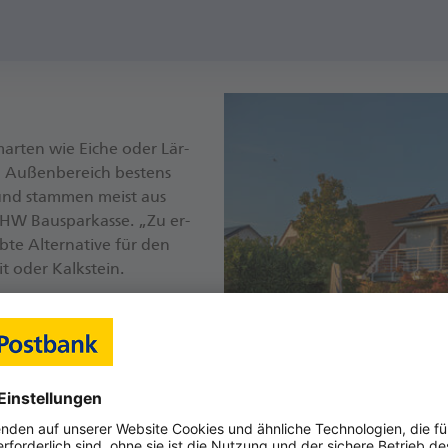
m­ar­ten wie Ei­che oder Lär­
n Au­ßen­be­reich bes­tens
e und stam­men meist aus
BHW Bau­spar­kas­se. „Zu er­
te Al­ter­na­ti­ve für den
it oder Kalk­stein.
ür Ter­ras­sen. Sie spa­ren
von Ti­schen, Lie­gen und
uch wie­der­auf­be­rei­te­te