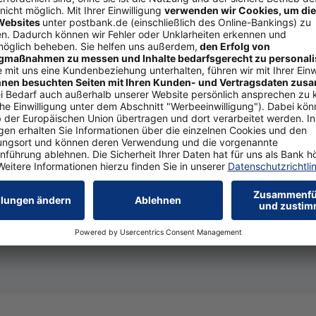
­go­la über­da­chen. Be­
 ech­te Hin­gu­cker. Das Grün
Natürlich schön: Auf der Terr
­rung und Un­ter­schlupf.
Bild Nr. 6651, Quelle: www.ke
Download Bild-Datei
(JPEG,
i­de­mat­ten, die in Eu­ro­pa
­lanz auf als et­wa Bam­bus- oder Schilf­rohr­mat­ten. Ih­re Be­grü­
gu­te­kommt.
 Sie soll­te spar­sam an­ge­bracht wer­den, denn grel­les Licht wür­
 Wer sie mit ei­nem Be­we­gungs­mel­der kom­bi­niert, spart zu­d