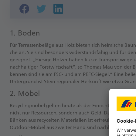
1. Bo­den
Für Ter­ras­sen­be­lä­ge aus Holz bie­ten sich hei­mi­sche Bau
che an. Sie sind be­son­ders wi­der­stands­fä­hig und für de
ge­eig­net. „Hie­si­ge Höl­zer ha­ben kur­ze Trans­port­we­g
nach­hal­ti­ger Forst­wirt­schaf­t“, so Tho­mas Mau von der 
ken­nen sind sie am FSC- und am PEFC-Sie­gel.“ Ei­ne be­lieb­
Un­ter­grund ist Stein re­gio­na­ler Her­kunft wie et­wa Gra­n
2. Mö­bel
Re­cy­cling­mö­bel gel­ten heu­te als der Ein­rich­tungs­trend f
nicht nur Res­sour­cen, son­dern auch Geld. Das An­ge­bot 
Bän­ken aus re­cy­cel­ten Ma­te­ria­li­en ist er­freu­lich groß. A
Out­door-Mö­bel aus zwei­ter Hand sind nach­hal­tig.