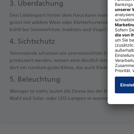
3. Über­da­chung
Den Lieb­lings­ort hin­ter dem Haus kann man mit ei­ner Per
grünt mit wil­dem Wein oder Klet­ter­hor­ten­si­en, sind sie
kühlt bei Som­mer­hit­ze, In­sek­ten und Vö­gel fin­den Nah
4. Sicht­schutz
Trenn­wän­de schüt­zen vor un­er­wünsch­ten Ein­bli­cken. We
pro­du­ziert wer­den, wei­sen ei­ne deut­lich bes­se­re Öko-Bi
dert ein rund­um gu­tes Kli­ma, das auch Kleinst­tie­ren zu­
5. Be­leuch­tung
We­ni­ger ist mehr, lau­tet die De­vi­se bei der Be­leuch­tung.
Wahl sind So­lar- oder LED-Lam­pen in warm­wei­ßen Tö­nen.