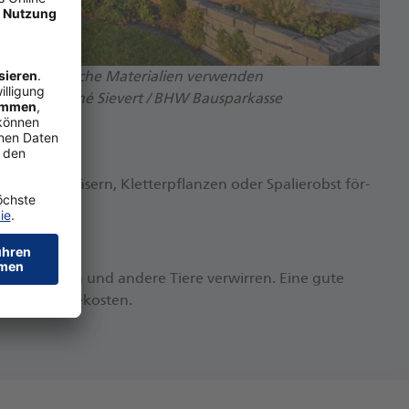
asse ökologische Materialien verwenden
bony.de / René Sievert / BHW Bausparkasse
 3,2 MB)
nung mit Grä­sern, Klet­ter­pflan­zen oder Spa­lier­obst för­
de In­sek­ten und an­de­re Tie­re ver­wir­ren. Ei­ne gu­te
em En­er­gie­kos­ten.