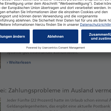
Weiterlesen
o­voltaik bilden ein perfektes Doppel
Ein Dach begrünen oder Strom über die eigene Photovol
Die Entscheidung fällt Immobilienbesitzern oft schwer. Da
Systeme gut miteinander kombinieren.
Weiterlesen
s­frei: Zahlungs­probleme im Ausland verm
Jeder Fünfte (22 Prozent) hatte im Urlaub schon einmal
Geldangelegenheiten, das ergibt eine aktuelle Postbank