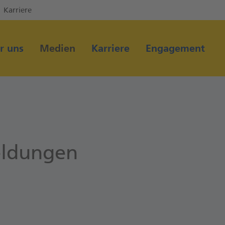
Karriere
Direkt zur Hauptnavigation (Enter drücken)
Direkt zum Hauptinhalt (Enter drücken)
r uns
Medien
Karriere
Engagement
Direkt zur Suche (Enter drücken)
ldungen