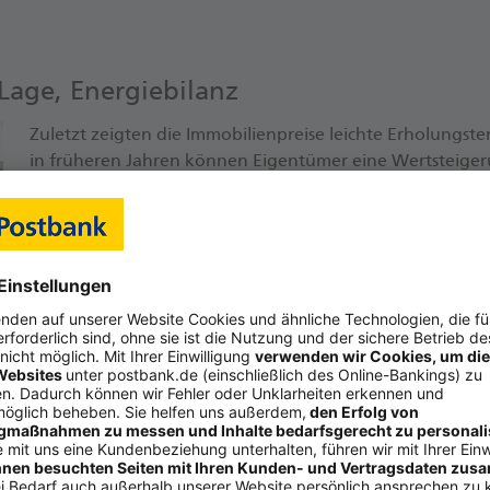
Lage, Energie­bilanz
Zuletzt zeigten die Immobilienpreise leichte Erholungst
in früheren Jahren können Eigentümer eine Wertsteiger
selbstverständlich betrachten. Umso wichtiger ist es, dass 
Maßnahmen umsetzen – vor allem eine gute Energiebilan
Weiterlesen
eisen
Galt die Kre­dit­kar­te frü­her als Bank­kar­te der Bes­ser­ver­di
nes der be­lieb­tes­ten Rei­se­zah­lungs­mit­tel: 32 Pro­zent de
in ih­rem nächs­ten Ur­laub nut­zen zu wol­len.