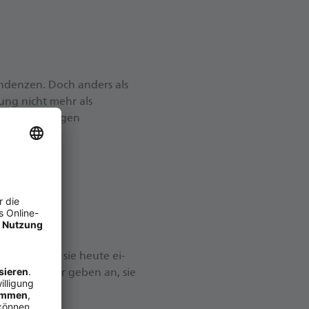
endenzen. Doch anders als
ung nicht mehr als
sie die richtigen
z zählt.
e­nen­den, ist sie heu­te ei­
r Ver­brau­cher ge­ben an, sie