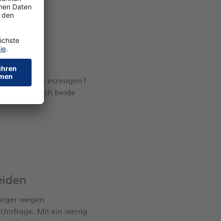
taik- Anlage erzeugen?
bei lassen sich beide
eiden
 Ärger wegen
 Umfrage. Mit ein wenig