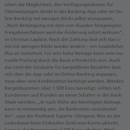
schen die Mög­lich­keit, den Ver­fü­gungs­rah­men für
Über­wei­sun­gen di­rekt in der Ban­king-App oder im On­
line-Ban­king mit we­ni­gen Klicks selbst an­zu­pas­sen.
„Nach Be­stä­ti­gung mit dem vom Kun­den fest­ge­leg­ten
Frei­ga­be­ver­fah­ren wird die Än­de­rung so­fort wirk­sam“,
so Chris­ti­an La­place. Nach der Zah­lung lässt sich das Li­
mit mit we­ni­gen Klicks wie­der än­dern – ein zu­sätz­li­ches
Plus an Si­cher­heit. Für sehr ho­he Be­trä­ge kann ei­ne ma­
nu­el­le Prü­fung durch die Bank er­for­der­lich sein. Auch
das Li­mit der Gi­ro­kar­te für bar­geld­lo­ses Be­zah­len lässt
sich über die App oder im On­line-Ban­king an­pas­sen,
muss aber vom Kre­dit­in­sti­tut be­stä­tigt wer­den. Wer­den
Bar­geld­sum­men über 1.500 Eu­ro be­nö­tigt, soll­ten sich
Kun­din­nen und Kun­den an ei­nen Schal­ter in der Bank­
fi­lia­le wen­den. „Je nach Hö­he des be­nö­tig­ten Be­trags
kann es not­wen­dig sein, die Bank­no­ten vor­zu­be­stel­
len“, sagt der Postbank Ex­per­te. Üb­ri­gens: Wer an der
La­den­kas­se beim Ein­kau­fen Geld vom Kon­to ab­hebt,
kann in der Re­gel ma­xi­mal 200 Eu­ro er­hal­ten. Wird