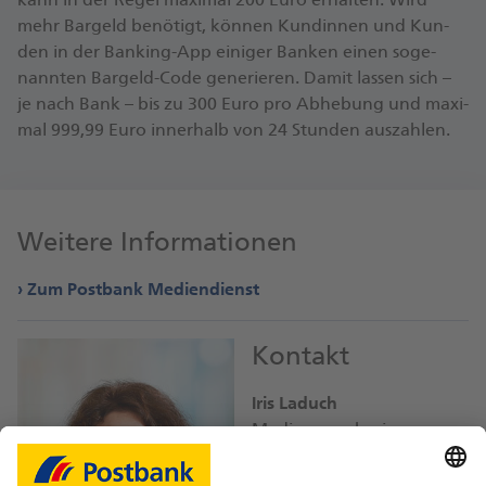
mehr Bar­geld be­nö­tigt, kön­nen Kun­din­nen und Kun­
den in der Ban­king-App ei­ni­ger Ban­ken ei­nen so­ge­
nann­ten Bar­geld-Code ge­ne­rie­ren. Da­mit las­sen si­ch –
je nach Ban­k – bis zu 300 Eu­ro pro Ab­he­bung und ma­xi­
mal 999,99 Eu­ro in­ner­halb von 24 Stun­den aus­zah­len.
Weitere Informationen
Zum Postbank Mediendienst
Kontakt
Iris Laduch
Mediensprecherin
iris.laduch@
db.com
Bild-Download JPEG