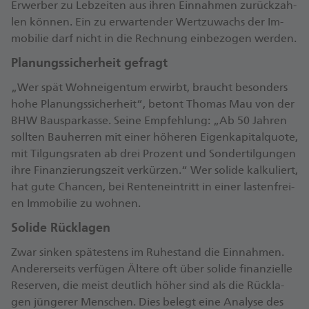
Er­wer­ber zu Leb­zei­ten aus ih­ren Ein­nah­men zu­rück­zah­
len kön­nen. Ein zu er­war­ten­der Wert­zu­wachs der Im­
mo­bi­lie darf nicht in die Rech­nung ein­be­zo­gen wer­den.
Pla­nungs­si­cher­heit ge­fragt
„Wer spät Wohn­ei­gen­tum er­wirbt, braucht be­son­ders
ho­he Pla­nungs­si­cher­heit“, be­tont Tho­mas Mau von der
BHW Bau­spar­kas­se. Sei­ne Emp­feh­lung: „Ab 50 Jah­ren
soll­ten Bau­her­ren mit ei­ner hö­he­ren Ei­gen­ka­pi­tal­quo­te,
mit Til­gungs­ra­ten ab drei Pro­zent und Son­der­til­gun­gen
ih­re Fi­nan­zie­rungs­zeit ver­kür­zen.“ Wer so­li­de kal­ku­liert,
hat gu­te Chan­cen, bei Ren­ten­ein­tritt in ei­ner las­ten­frei­
en Im­mo­bi­lie zu woh­nen.
So­li­de Rück­la­gen
Zwar sin­ken spä­tes­tens im Ru­he­stand die Ein­nah­men.
An­de­rer­seits ver­fü­gen Äl­te­re oft über so­li­de fi­nan­zi­el­le
Re­ser­ven, die meist deut­lich hö­her sind als die Rück­la­
gen jün­ge­rer Men­schen. Dies be­legt ei­ne Ana­ly­se des