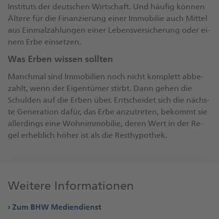
In­sti­tuts der deut­schen Wirt­schaft. Und häu­fig kön­nen
Äl­te­re für die Fi­nan­zie­rung ei­ner Im­mo­bi­lie auch Mit­tel
aus Ein­mal­zah­lun­gen ei­ner Le­bens­ver­si­che­rung oder ei­
nem Er­be ein­set­zen.
Was Er­ben wis­sen soll­ten
Manch­mal sind Im­mo­bi­li­en noch nicht kom­plett ab­be­
zahlt, wenn der Ei­gen­tü­mer stirbt. Dann ge­hen die
Schul­den auf die Er­ben über. Ent­schei­det sich die nächs­
te Ge­ne­ra­ti­on da­für, das Er­be an­zu­tre­ten, be­kommt sie
al­ler­dings ei­ne Wohn­im­mo­bi­lie, de­ren Wert in der Re­
gel er­heb­lich hö­her ist als die Res­t­hy­po­thek.
Weitere Informationen
Zum BHW Mediendienst