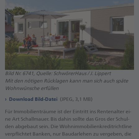
Bild Nr. 6741, Quelle: SchwörerHaus / J. Lippert
Mit den nötigen Rücklagen kann man sich auch späte
Wohnwünsche erfüllen
Download Bild-Datei
(JPEG, 3,1 MB)
Für Im­mo­bi­li­en­träu­me ist der Ein­tritt ins Ren­ten­al­ter ei­
ne Art Schall­mau­er. Bis da­hin soll­te das Gros der Schul­
den ab­ge­baut sein. Die Wohn­im­mo­bi­li­en­kre­dit­richt­li­ne
ver­pflich­tet Ban­ken, nur Bau­dar­le­hen zu ver­ge­ben, die