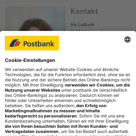
Kontakt
Iris Laduch
BHW Bausparkasse
iris.laduch@
db.com
Bild-Download JPEG
Folgen Sie uns