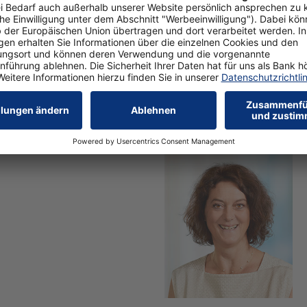
Schicke Vorhänge gegen Kälte
Bild Nr. 6743, Quelle: MHZ H
Download Bild-Datei
(JPEG,