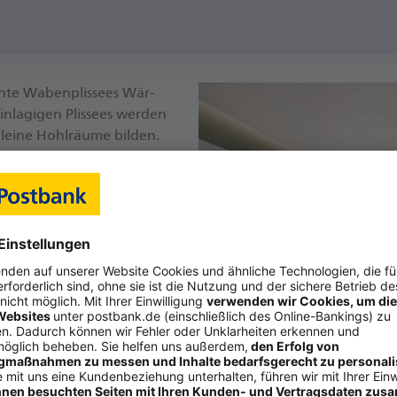
h­te Wa­ben­plis­sees Wär­
n­la­gi­gen Plis­sees wer­den
lei­ne Hohl­räu­me bil­den.
ht zwi­schen In­nen­raum und
 „Plis­sees kön­nen den
sie­ben Pro­zent re­du­zie­
n“, sagt Krzysz­tof Pompa
ols­ter vor Hitze. Ein wei­
ßen fern und ver­bes­sern
ei­ten, Wa­ben­plis­sees an­
lat­ten ein­fach am Fens­
s­sees gibt es in ver­schie­
toff­qua­li­tät und -​
 hin­ein­las­sen.