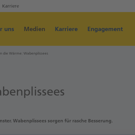
Karriere
Direkt zur Hauptnavigation (Enter drücken)
Direkt zum Hauptinhalt (Enter drücken)
r uns
Medien
Karriere
Engagement
Direkt zur Suche (Enter drücken)
n die Wärme: Wabenplissees
benplissees
enster. Wabenplissees sorgen für rasche Besserung.