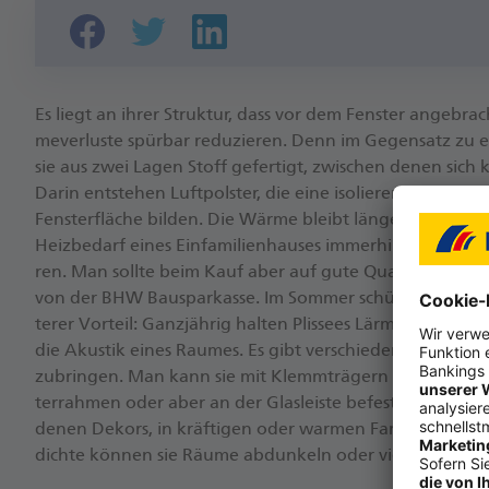
Es liegt an ihrer Struk­tur, dass vor dem Fens­ter an­ge­brac
me­ver­lus­te spür­bar re­du­zie­ren. Denn im Ge­gen­satz zu ei
sie aus zwei Lagen Stoff ge­fer­tigt, zwi­schen denen sich k
Darin ent­ste­hen Luft­pols­ter, die eine iso­lie­ren­de Schic
Fens­ter­flä­che bil­den. Die Wärme bleibt län­ger im Raum.
Heiz­be­darf eines Ein­fa­mi­li­en­hau­ses im­mer­hin um bis zu 
ren. Man soll­te beim Kauf aber auf gute Qua­li­tät ach­te
von der BHW Bau­spar­kas­se. Im Som­mer schützt das Luft­p
te­rer Vor­teil: Ganz­jäh­rig hal­ten Plis­sees Lärm von drau­
die Akus­tik eines Rau­mes. Es gibt ver­schie­de­ne Mög­lich­k
zu­brin­gen. Man kann sie mit Klemm­trä­gern oder Kle­be­p
ter­rah­men oder aber an der Glas­leis­te be­fes­ti­gen. Die Pli
de­nen De­kors, in kräf­ti­gen oder war­men Far­ben. Je nach S
dichte kön­nen sie Räume ab­dun­keln oder viel Son­nen­licht