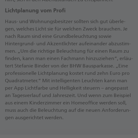
Licht­pla­nung vom Profi
Haus- und Woh­nungs­be­sit­zer soll­ten sich gut über­le­
gen, wel­ches Licht sie für wel­chen Zweck brau­chen. Je
nach Raum sind eine Grund­be­leuch­tung sowie
Hintergrund-​ und Ak­zent­lich­ter auf­ein­an­der ab­zu­stim­
men. „Um die rich­ti­ge Be­leuch­tung für einen Raum zu
fin­den, kann man einen Fach­mann hin­zu­zie­hen“, er­läu­
tert Ste­fa­nie Bin­der von der BHW Bau­spar­kas­se. „Eine
pro­fes­si­o­nel­le Licht­pla­nung kos­tet rund zehn Euro pro
Qua­drat­me­ter.“ Mit in­tel­li­gen­ten Leuch­ten kann man
per App Licht­far­be und Hel­lig­keit steu­ern – an­ge­passt
an Ta­ges­ver­lauf und Jah­res­zeit. Und wenn zum Bei­spiel
aus einem Kin­der­zim­mer ein Home­of­fice wer­den soll,
muss auch die Be­leuch­tung auf die neuen An­for­de­run­
gen aus­ge­rich­tet wer­den.