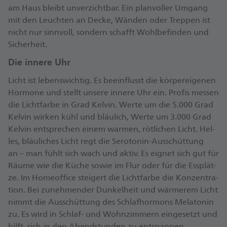
am Haus bleibt un­ver­zicht­bar. Ein plan­vol­ler Um­gang
mit den Leuch­ten an Decke, Wän­den oder Trep­pen ist
nicht nur sinn­voll, son­dern schafft Wohl­be­fin­den und
Si­cher­heit.
Die in­ne­re Uhr
Licht ist le­bens­wich­tig. Es be­ein­flusst die kör­per­ei­ge­nen
Hor­mo­ne und stellt un­se­re in­ne­re Uhr ein. Pro­fis mes­sen
die Licht­far­be in Grad Kel­vin. Werte um die 5.000 Grad
Kel­vin wir­ken kühl und bläu­lich, Werte um 3.000 Grad
Kel­vin ent­spre­chen einem war­men, röt­li­chen Licht. Hel­
les, bläu­li­ches Licht regt die Serotonin-​Ausschüttung
an – man fühlt sich wach und aktiv. Es eig­net sich gut für
Räume wie die Küche sowie im Flur oder für die Ess­plät­
ze. Im Home­of­fice stei­gert die Licht­far­be die Kon­zen­tra­
ti­on. Bei zu­neh­men­der Dun­kel­heit und wär­me­rem Licht
nimmt die Aus­schüt­tung des Schlaf­hor­mons Me­la­to­nin
zu. Es wird in Schlaf-​ und Wohn­zim­mern ein­ge­setzt und
hilft, sich in den Abend­stun­den zu ent­span­nen.