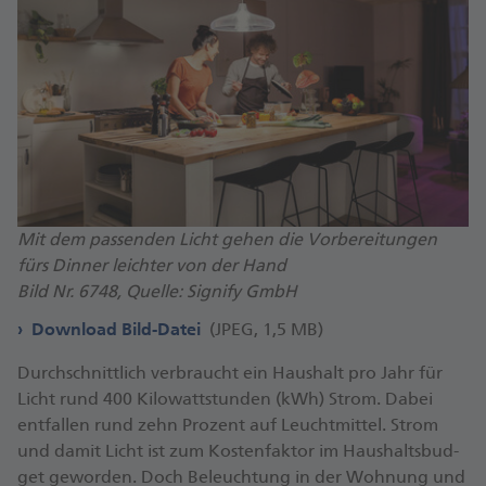
Mit dem passenden Licht gehen die Vorbereitungen
fürs Dinner leichter von der Hand
Bild Nr. 6748, Quelle: Signify GmbH
Download Bild-Datei
(JPEG, 1,5 MB)
Durch­schnitt­lich ver­braucht ein Haus­halt pro Jahr für
Licht rund 400 Ki­lo­watt­stun­den (kWh) Strom. Dabei
ent­fal­len rund zehn Pro­zent auf Leucht­mit­tel. Strom
und damit Licht ist zum Kos­ten­fak­tor im Haus­halts­bud­
get ge­wor­den. Doch Be­leuch­tung in der Woh­nung und