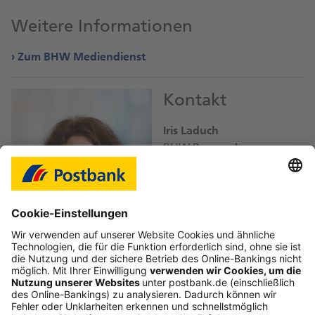
Weitere Informationen
Zum BHW Mediendienst
Kontakt
Iris Laduch
BHW Bausparkasse
iris.laduch@
db.com
Bild-Download JPEG