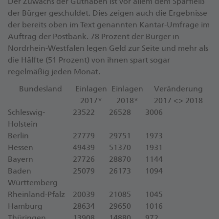
Der Zuwachs der Guthaben ist vor allem dem Sparfleiß
der Bürger geschuldet. Dies zeigen auch die Ergebnisse
der bereits oben im Text genannten Kantar-Umfrage im
Auftrag der Postbank. 78 Prozent der Bürger in
Nordrhein-Westfalen legen Geld zur Seite und mehr als
die Hälfte (51 Prozent) von ihnen spart sogar
regelmäßig jeden Monat.
Bundesland
Einlagen
Einlagen
Veränderung
2017*
2018*
2017 <> 2018
Schleswig-
23522
26528
3006
Holstein
Berlin
27779
29751
1973
Hessen
49439
51370
1931
Bayern
27726
28870
1144
Baden
25079
26173
1094
Württemberg
Rheinland-Pfalz
20039
21085
1045
Hamburg
28634
29650
1016
Thüringen
13908
14880
972