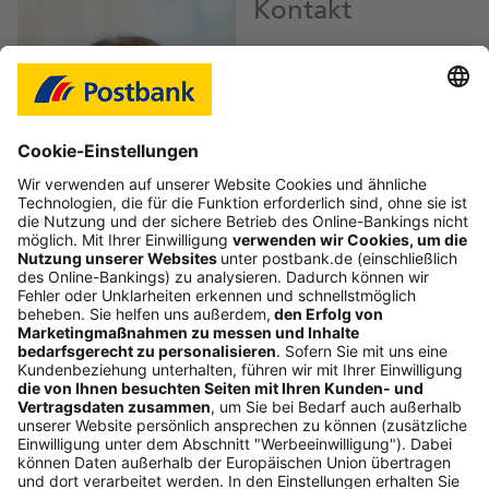
Kontakt
Iris Laduch
Pressesprecherin
iris.laduch@
db.com
Bild-Download JPEG
Folgen Sie uns