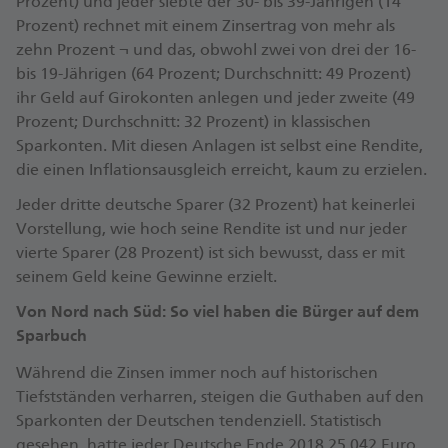
Prozent) und jeder siebte der 30- bis 39-Jährigen (14
Prozent) rechnet mit einem Zinsertrag von mehr als
zehn Prozent ¬ und das, obwohl zwei von drei der 16-
bis 19-Jährigen (64 Prozent; Durchschnitt: 49 Prozent)
ihr Geld auf Girokonten anlegen und jeder zweite (49
Prozent; Durchschnitt: 32 Prozent) in klassischen
Sparkonten. Mit diesen Anlagen ist selbst eine Rendite,
die einen Inflationsausgleich erreicht, kaum zu erzielen.
Jeder dritte deutsche Sparer (32 Prozent) hat keinerlei
Vorstellung, wie hoch seine Rendite ist und nur jeder
vierte Sparer (28 Prozent) ist sich bewusst, dass er mit
seinem Geld keine Gewinne erzielt.
Von Nord nach Süd: So viel haben die Bürger auf dem
Sparbuch
Während die Zinsen immer noch auf historischen
Tiefstständen verharren, steigen die Guthaben auf den
Sparkonten der Deutschen tendenziell. Statistisch
gesehen, hatte jeder Deutsche Ende 2018 25.042 Euro